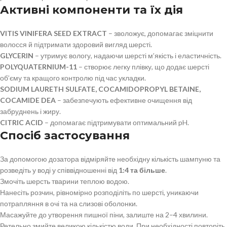
Активні компоненти та їх дія
VITIS VINIFERA SEED EXTRACT
– зволожує, допомагає зміцнити
волосся й підтримати здоровий вигляд шерсті.
GLYCERIN
– утримує вологу, надаючи шерсті м’якість і еластичність.
POLYQUATERNIUM-11
– створює легку плівку, що додає шерсті
об’єму та кращого контролю під час укладки.
SODIUM LAURETH SULFATE, COCAMIDOPROPYL BETAINE,
COCAMIDE DEA
– забезпечують ефективне очищення від
забруднень і жиру.
CITRIC ACID
– допомагає підтримувати оптимальний pH.
Спосіб застосування
За допомогою дозатора відміряйте необхідну кількість шампуню та
розведіть у воді у співвідношенні від
1:4 та більше
.
Змочіть шерсть тварини теплою водою.
Нанесіть розчин, рівномірно розподіліть по шерсті, уникаючи
потрапляння в очі та на слизові оболонки.
Масажуйте до утворення пишної піни, залиште на 2–4 хвилини.
Ретельно змийте великою кількістю води. При необхідності повторіть.