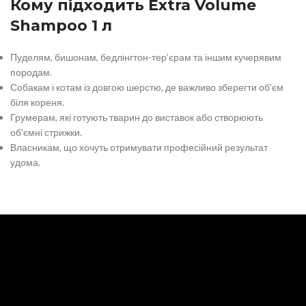
Кому підходить Extra Volume
Shampoo 1 л
Пуделям, бишонам, бедлінгтон-тер’єрам та іншим кучерявим
породам.
Собакам і котам із довгою шерстю, де важливо зберегти об’єм
біля кореня.
Грумерам, які готують тварин до виставок або створюють
об’ємні стрижки.
Власникам, що хочуть отримувати професійний результат
удома.