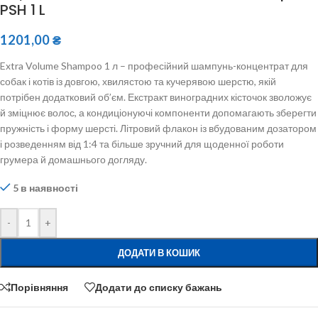
PSH 1 L
1201,00
₴
Extra Volume Shampoo 1 л – професійний шампунь-концентрат для
собак і котів із довгою, хвилястою та кучерявою шерстю, якій
потрібен додатковий об’єм. Екстракт виноградних кісточок зволожує
й зміцнює волос, а кондиціонуючі компоненти допомагають зберегти
пружність і форму шерсті. Літровий флакон із вбудованим дозатором
і розведенням від 1:4 та більше зручний для щоденної роботи
грумера й домашнього догляду.
5 в наявності
-
+
ДОДАТИ В КОШИК
Порівняння
Додати до списку бажань