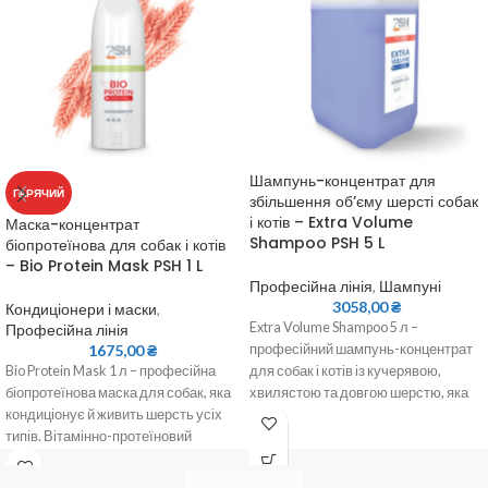
Шампунь-концентрат для
ГАРЯЧИЙ
збільшення об’єму шерсті собак
і котів – Extra Volume
Маска-концентрат
Shampoo PSH 5 L
біопротеїнова для собак і котів
– Bio Protein Mask PSH 1 L
Професійна лінія
,
Шампуні
3058,00
₴
Кондиціонери і маски
,
Extra Volume Shampoo 5 л –
Професійна лінія
1675,00
₴
професійний шампунь-концентрат
Bio Protein Mask 1 л – професійна
для собак і котів із кучерявою,
біопротеїнова маска для собак, яка
хвилястою та довгою шерстю, яка
кондиціонує й живить шерсть усіх
потребує додаткового об’єму.
типів. Вітамінно-протеїновий
Містить екстракт виноградних
комплекс підвищує об’єм і
кісточок, що зволожує та зміцнює
еластичність, робить шерсть
волос, допомагаючи зберігати