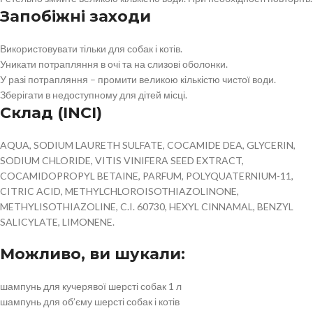
Запобіжні заходи
Використовувати тільки для собак і котів.
Уникати потрапляння в очі та на слизові оболонки.
У разі потрапляння – промити великою кількістю чистої води.
Зберігати в недоступному для дітей місці.
Склад (INCI)
AQUA, SODIUM LAURETH SULFATE, COCAMIDE DEA, GLYCERIN,
SODIUM CHLORIDE, VITIS VINIFERA SEED EXTRACT,
COCAMIDOPROPYL BETAINE, PARFUM, POLYQUATERNIUM-11,
CITRIC ACID, METHYLCHLOROISOTHIAZOLINONE,
METHYLISOTHIAZOLINE, C.I. 60730, HEXYL CINNAMAL, BENZYL
SALICYLATE, LIMONENE.
Можливо, ви шукали:
шампунь для кучерявої шерсті собак 1 л
шампунь для об’єму шерсті собак і котів