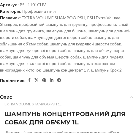
Артикул:
PSH1101CHV
Категорія:
Професійна лінія
Позначок:
EXTRA VOLUME SHAMPOO PSH
,
PSH Extra Volume
Shampoo
,
професійний шампунь для грумінгу
,
профессиональный
шампунь для груминга
,
шампунь для бішона
,
шампунь для длинной
шерсти собак
,
шампунь для довгої шерсті собак
,
шампунь для
збільшення об’єму собак
,
шампунь для кудрявой шерсти собак
,
шампунь для кучерявої шерсті собак
,
шампунь для об’єму шерсті
собак
,
шампунь для объема шерсти собак
,
шампунь для пуделя
,
шампунь для хвилястої шерсті собак
,
шампунь з екстрактом
виноградних кісточок
,
шампунь концентрат 1 л
,
шампунь Крок 2
Поділитися:
Опис
EXTRA VOLUME SHAMPOO PSH 1L
ШАМПУНЬ КОНЦЕНТРОВАНИЙ ДЛЯ
СОБАК ДЛЯ ОБ'ЄМУ 1L
Шампунь (концентрат) для собак для максимального об'єму.