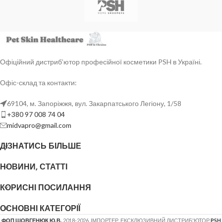
щільнішою, пружною та блискучою.
пружність і форму. Концентрат
Формула leave-in (без змивання)
(розведення від 1:4 та більше) у
економить час на процедурі й
форматі 5 л ідеально підходить для
підходить як крок 3 у протоколі
салонів грумінгу, ветклінік і шкіл;
після будь-якого шампуню PSH.
рекомендовано використовувати
окремий дозатор.
Офіційний дистриб’ютор професійної косметики PSH в Україні.
Офіс-склад та контакти:
69104, м. Запоріжжя, вул. Закарпатського Легіону, 1/58
+380 97 008 74 04
midvapro@gmail.com
ДІЗНАТИСЬ БІЛЬШЕ
НОВИНИ, СТАТТІ
КОРИСНІ ПОСИЛАННЯ
ОСНОВНІ КАТЕГОРІЇ
ФОП ШОВГЕНЮК Ю.В.
2018-2026. ІМПОРТЕР, ЕКСКЛЮЗИВНИЙ ДИСТРИБ'ЮТОР
PSH