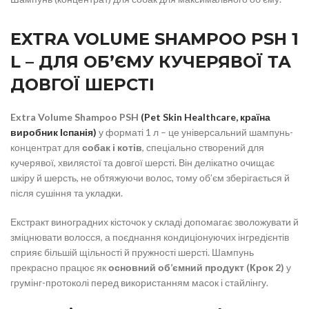
EXTRA VOLUME SHAMPOO PSH 1
L – ДЛЯ ОБ’ЄМУ КУЧЕРЯВОЇ ТА
ДОВГОЇ ШЕРСТІ
Extra Volume Shampoo
PSH
(Pet Skin Healthcare, країна
виробник Іспанія)
у форматі 1 л – це універсальний шампунь-
концентрат для
собак і котів
, спеціально створений для
кучерявої, хвилястої та довгої шерсті. Він делікатно очищає
шкіру й шерсть, не обтяжуючи волос, тому об’єм зберігається й
після сушіння та укладки.
Екстракт виноградних кісточок у складі допомагає зволожувати й
зміцнювати волосся, а поєднання кондиціонуючих інгредієнтів
сприяє більшій щільності й пружності шерсті. Шампунь
прекрасно працює як
основний об’ємний продукт (Крок 2)
у
грумінг-протоколі перед використанням масок і стайлінгу.