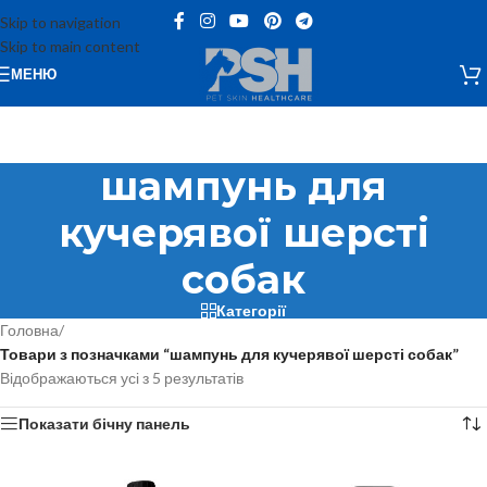
Skip to navigation
Skip to main content
МЕНЮ
шампунь для
кучерявої шерсті
собак
Категорії
Головна
/
Товари з позначками “шампунь для кучерявої шерсті собак”
Відображаються усі з 5 результатів
Показати бічну панель