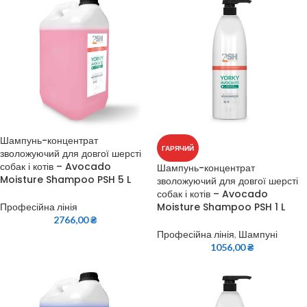
Шампунь-концентрат
ГАРЯЧИЙ
зволожуючий для довгої шерсті
собак і котів – Avocado
Шампунь-концентрат
Moisture Shampoo PSH 5 L
зволожуючий для довгої шерсті
собак і котів – Avocado
Moisture Shampoo PSH 1 L
Професійна лінія
2766,00
₴
Професійна лінія
,
Шампуні
1056,00
₴