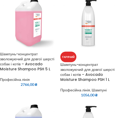
Шампунь-концентрат
ГАРЯЧИЙ
зволожуючий для довгої шерсті
собак і котів – Avocado
Шампунь-концентрат
Moisture Shampoo PSH 5 L
зволожуючий для довгої шерсті
собак і котів – Avocado
Moisture Shampoo PSH 1 L
Професійна лінія
2766,00
₴
Професійна лінія
,
Шампуні
1056,00
₴