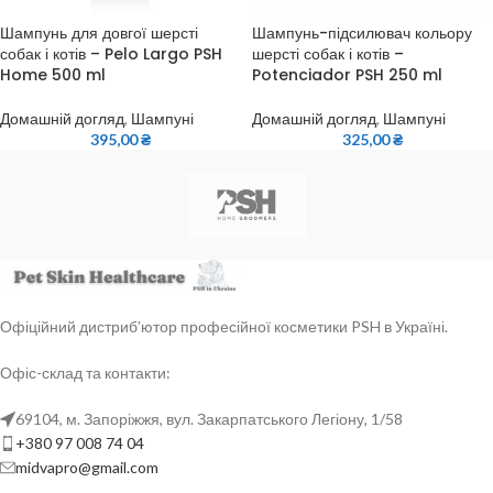
Шампунь для довгої шерсті
Шампунь-підсилювач кольору
собак і котів – Pelo Largo PSH
шерсті собак і котів –
Home 500 ml
Potenciador PSH 250 ml
Домашній догляд
,
Шампуні
Домашній догляд
,
Шампуні
395,00
₴
325,00
₴
Офіційний дистриб’ютор професійної косметики PSH в Україні.
Офіс-склад та контакти:
69104, м. Запоріжжя, вул. Закарпатського Легіону, 1/58
+380 97 008 74 04
midvapro@gmail.com