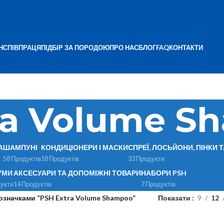
Н
СПІВПРАЦЯ
ПІДБІР ЗА ПОРОДОЮ
ПРО НАС
БЛОГ
FAQ
КОНТАКТИ
ra Volume S
А
ШАМПУНІ
КОНДИЦІОНЕРИ І МАСКИ
СПРЕЇ, ЛОСЬЙОНИ, ПІНКИ 
58 Продуктів
18 Продуктів
33 Продукти
УМИ
АКСЕСУАРИ ТА ДОПОМІЖНІ ТОВАРИ
НАБОРИ PSH
укти
14 Продуктів
7 Продуктів
означками “PSH Extra Volume Shampoo”
Показати
9
12