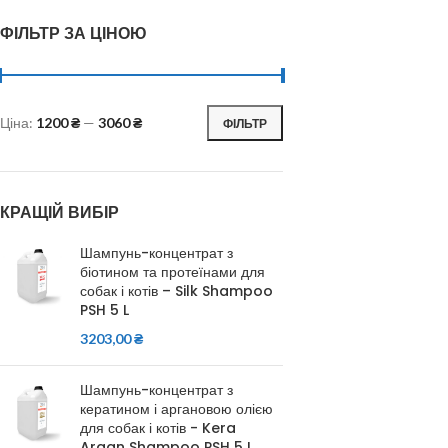
ФІЛЬТР ЗА ЦІНОЮ
Ціна:
1200 ₴
—
3060 ₴
ФІЛЬТР
КРАЩІЙ ВИБІР
Шампунь-концентрат з
біотином та протеїнами для
собак і котів – Silk Shampoo
PSH 5 L
3203,00
₴
Шампунь-концентрат з
кератином і аргановою олією
для собак і котів - Kera
Argan Shampoo PSH 5 L