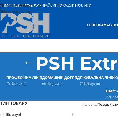
Skip to navigation
СПІВПРАЦЯ З ГРУМЕРАМИ
ПРАЙСИ
ПРОТОКОЛИ ГРУМІНГУ
Skip to main content
ГОЛОВНА
МАГАЗИ
PSH Ext
ПРОФЕСІЙНА ЛІНІЯ
ДОМАШНІЙ ДОГЛЯД
ЛІКУВАЛЬНА ЛІНІЙК
65 Продуктів
66 Продуктів
26 Продуктів
ПАРФ
22 Прод
ТИП ТОВАРУ
Головна
/
Товари з п
Шампуні
(1)