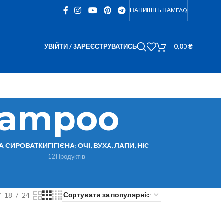
НАПИШІТЬ НАМ
FAQ
УВІЙТИ / ЗАРЕЄСТРУВАТИСЬ
0,00
₴
hampoo
ТА СИРОВАТКИ
ГІГІЄНА: ОЧІ, ВУХА, ЛАПИ, НІС
12 Продуктів
18
24