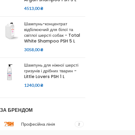
4513,00
₴
Шампунь-концентрат
відбілюючий для білої та
світлої шерсті собак - Total
White Shampoo PSH 5 L
3058,00
₴
Шампунь для ніжної шерсті
гризунів і дрібних тварин -
Little Lovers PSH 1 L
1240,00
₴
ЗА БРЕНДОМ
Професійна лінія
2