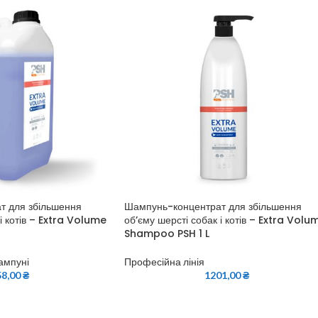
т для збільшення
Шампунь-концентрат для збільшення
 і котів – Extra Volume
об’єму шерсті собак і котів – Extra Volu
Shampoo PSH 1 L
ампуні
Професійна лінія
58,00
₴
1201,00
₴