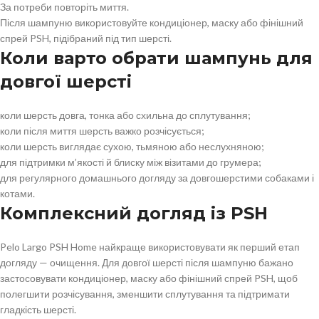
За потреби повторіть миття.
Після шампуню використовуйте кондиціонер, маску або фінішний
спрей PSH, підібраний під тип шерсті.
Коли варто обрати шампунь для
довгої шерсті
коли шерсть довга, тонка або схильна до сплутування;
коли після миття шерсть важко розчісується;
коли шерсть виглядає сухою, тьмяною або неслухняною;
для підтримки м’якості й блиску між візитами до грумера;
для регулярного домашнього догляду за довгошерстими собаками і
котами.
Комплексний догляд із PSH
Pelo Largo PSH Home найкраще використовувати як перший етап
догляду — очищення. Для довгої шерсті після шампуню бажано
застосовувати кондиціонер, маску або фінішний спрей PSH, щоб
полегшити розчісування, зменшити сплутування та підтримати
гладкість шерсті.