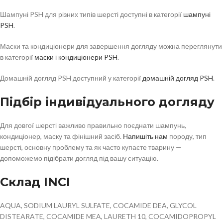
Шампуні PSH для різних типів шерсті доступні в категорії
шампуні
PSH
.
Маски та кондиціонери для завершення догляду можна переглянути
в категорії
маски і кондиціонери PSH
.
Домашній догляд PSH доступний у категорії
домашній догляд PSH
.
Підбір індивідуального догляду
Для довгої шерсті важливо правильно поєднати шампунь,
кондиціонер, маску та фінішний засіб.
Напишіть нам
породу, тип
шерсті, основну проблему та як часто купаєте тварину —
допоможемо підібрати догляд під вашу ситуацію.
Склад INCI
AQUA, SODIUM LAURYL SULFATE, COCAMIDE DEA, GLYCOL
DISTEARATE, COCAMIDE MEA, LAURETH 10, COCAMIDOPROPYL