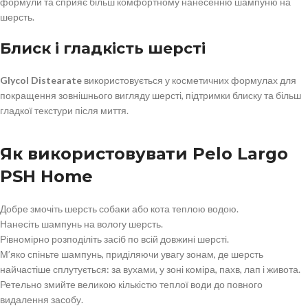
формули та сприяє більш комфортному нанесенню шампуню на
шерсть.
Блиск і гладкість шерсті
Glycol Distearate
використовується у косметичних формулах для
покращення зовнішнього вигляду шерсті, підтримки блиску та більш
гладкої текстури після миття.
Як використовувати Pelo Largo
PSH Home
Добре змочіть шерсть собаки або кота теплою водою.
Нанесіть шампунь на вологу шерсть.
Рівномірно розподіліть засіб по всій довжині шерсті.
М’яко спіньте шампунь, приділяючи увагу зонам, де шерсть
найчастіше сплутується: за вухами, у зоні коміра, пахв, лап і живота.
Ретельно змийте великою кількістю теплої води до повного
видалення засобу.