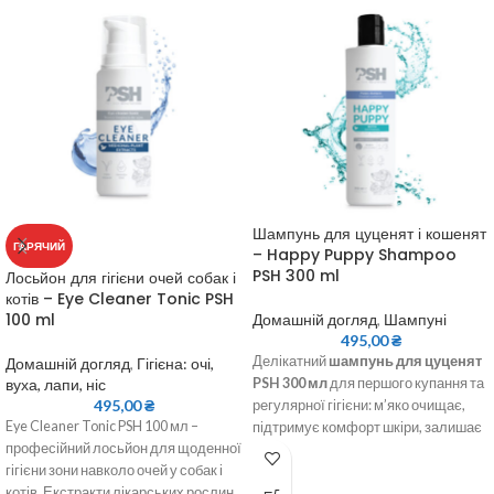
Шампунь для цуценят і кошенят
ГАРЯЧИЙ
– Happy Puppy Shampoo
PSH 300 ml
Лосьйон для гігієни очей собак і
котів – Eye Cleaner Tonic PSH
100 ml
Домашній догляд
,
Шампуні
495,00
₴
Делікатний
шампунь для цуценят
Домашній догляд
,
Гігієна: очі,
вуха, лапи, ніс
PSH 300 мл
для першого купання та
495,00
₴
регулярної гігієни: м’яко очищає,
Eye Cleaner Tonic PSH 100 мл –
підтримує комфорт шкіри, залишає
професійний лосьйон для щоденної
шерсть чистою та доглянутою.
гігієни зони навколо очей у собак і
котів. Екстракти лікарських рослин