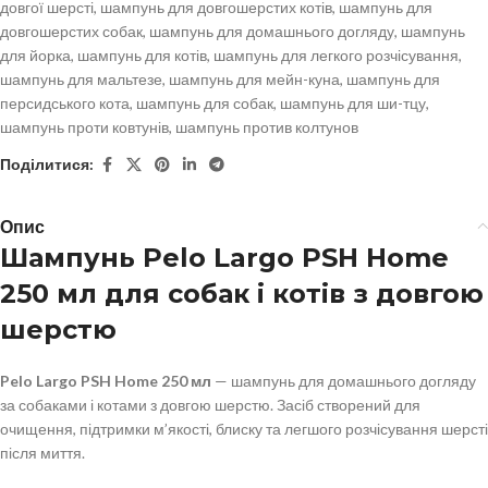
довгої шерсті
,
шампунь для довгошерстих котів
,
шампунь для
довгошерстих собак
,
шампунь для домашнього догляду
,
шампунь
для йорка
,
шампунь для котів
,
шампунь для легкого розчісування
,
шампунь для мальтезе
,
шампунь для мейн-куна
,
шампунь для
персидського кота
,
шампунь для собак
,
шампунь для ши-тцу
,
шампунь проти ковтунів
,
шампунь против колтунов
Поділитися:
Опис
Шампунь Pelo Largo PSH Home
250 мл для собак і котів з довгою
шерстю
Pelo Largo PSH Home 250 мл
— шампунь для домашнього догляду
за собаками і котами з довгою шерстю. Засіб створений для
очищення, підтримки м’якості, блиску та легшого розчісування шерсті
після миття.