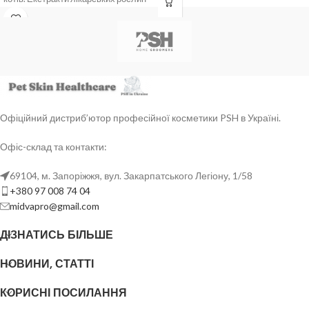
м’яко розчиняють сльозові
виділення, очищають шкіру та
допомагають зменшити ризик появи
коричневих плям у ділянці
сльозових доріжок. Зручний
формат 100 мл – для регулярного
домашнього догляду й роботи
грумера (Крок 1 протоколу).
Офіційний дистриб’ютор професійної косметики PSH в Україні.
Офіс-склад та контакти:
69104, м. Запоріжжя, вул. Закарпатського Легіону, 1/58
+380 97 008 74 04
midvapro@gmail.com
ДІЗНАТИСЬ БІЛЬШЕ
НОВИНИ, СТАТТІ
КОРИСНІ ПОСИЛАННЯ