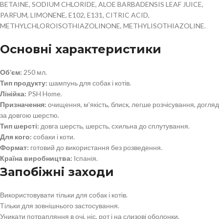
BETAINE, SODIUM CHLORIDE, ALOE BARBADENSIS LEAF JUICE,
PARFUM, LIMONENE, E102, E131, CITRIC ACID,
METHYLCHLOROISOTHIAZOLINONE, METHYLISOTHIAZOLINE.
Основні характеристики
Об’єм:
250 мл.
Тип продукту:
шампунь для собак і котів.
Лінійка:
PSH Home.
Призначення:
очищення, м’якість, блиск, легше розчісування, догляд
за довгою шерстю.
Тип шерсті:
довга шерсть, шерсть, схильна до сплутування.
Для кого:
собаки і коти.
Формат:
готовий до використання без розведення.
Країна виробництва:
Іспанія.
Запобіжні заходи
Використовувати тільки для собак і котів.
Тільки для зовнішнього застосування.
Уникати потрапляння в очі, ніс, рот і на слизові оболонки.