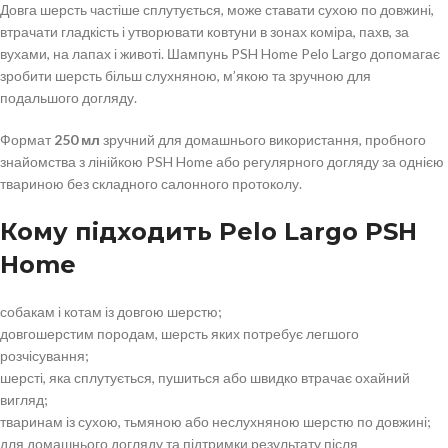
Довга шерсть частіше сплутується, може ставати сухою по довжині,
втрачати гладкість і утворювати ковтуни в зонах коміра, пахв, за
вухами, на лапах і животі. Шампунь PSH Home Pelo Largo допомагає
зробити шерсть більш слухняною, м’якою та зручною для
подальшого догляду.
Формат
250 мл
зручний для домашнього використання, пробного
знайомства з лінійкою PSH Home або регулярного догляду за однією
твариною без складного салонного протоколу.
Кому підходить Pelo Largo PSH
Home
собакам і котам із довгою шерстю;
довгошерстим породам, шерсть яких потребує легшого
розчісування;
шерсті, яка сплутується, пушиться або швидко втрачає охайний
вигляд;
тваринам із сухою, тьмяною або неслухняною шерстю по довжині;
для домашнього догляду та підтримки результату після