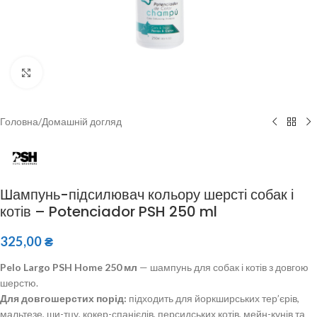
Клацніть, щоб збільшити
Головна
/
Домашній догляд
Шампунь-підсилювач кольору шерсті собак і
котів – Potenciador PSH 250 ml
325,00
₴
Pelo Largo PSH Home 250 мл
— шампунь для собак і котів з довгою
шерстю.
Для довгошерстих порід:
підходить для йоркширських тер’єрів,
мальтезе, ши-тцу, кокер-спанієлів, персидських котів, мейн-кунів та