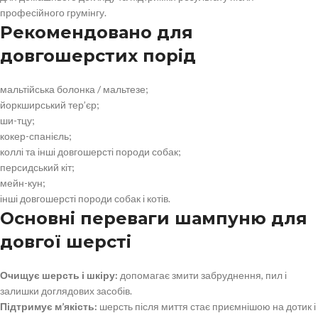
професійного грумінгу.
Рекомендовано для
довгошерстих порід
мальтійська болонка / мальтезе;
йоркширський тер’єр;
ши-тцу;
кокер-спанієль;
коллі та інші довгошерсті породи собак;
персидський кіт;
мейн-кун;
інші довгошерсті породи собак і котів.
Основні переваги шампуню для
довгої шерсті
Очищує шерсть і шкіру:
допомагає змити забруднення, пил і
залишки доглядових засобів.
Підтримує м’якість:
шерсть після миття стає приємнішою на дотик і