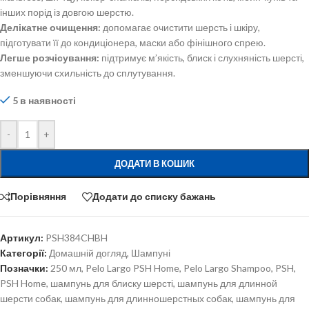
інших порід із довгою шерстю.
Делікатне очищення:
допомагає очистити шерсть і шкіру,
підготувати її до кондиціонера, маски або фінішного спрею.
Легше розчісування:
підтримує м’якість, блиск і слухняність шерсті,
зменшуючи схильність до сплутування.
5 в наявності
-
+
ДОДАТИ В КОШИК
Порівняння
Додати до списку бажань
Артикул:
PSH384CHBH
Категорії:
Домашній догляд
,
Шампуні
Позначки:
250 мл
,
Pelo Largo PSH Home
,
Pelo Largo Shampoo
,
PSH
,
PSH Home
,
шампунь для блиску шерсті
,
шампунь для длинной
шерсти собак
,
шампунь для длинношерстных собак
,
шампунь для