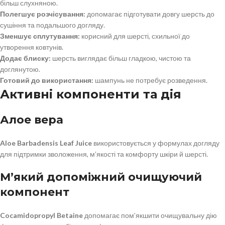
більш слухняною.
Полегшує розчісування:
допомагає підготувати довгу шерсть до
сушіння та подальшого догляду.
Зменшує сплутування:
корисний для шерсті, схильної до
утворення ковтунів.
Додає блиску:
шерсть виглядає більш гладкою, чистою та
доглянутою.
Готовий до використання:
шампунь не потребує розведення.
Активні компоненти та дія
Алое вера
Aloe Barbadensis Leaf Juice
використовується у формулах догляду
для підтримки зволоження, м’якості та комфорту шкіри й шерсті.
М’який допоміжний очищуючий
компонент
Cocamidopropyl Betaine
допомагає пом’якшити очищувальну дію