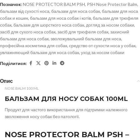
Позначок:
NOSE PROTECTOR BALM PSH
,
PSH Nose Protector Balm
,
бальзам від сухості носа
,
бальзам для носа собак
,
бальзам для носа
собак и кошек
,
бальзам для носа собак і котів
,
бальзам для трюфеля
собак
,
бальзам для шорсткого носа собак
,
догляд за носом собаки
,
засіб для сухого носа собак
,
засіб для трюфеля собак
,
захисний
бальзам для носа собак
,
зволожувальний бальзам для носа
,
професійна косметика для собак
,
средство от сухости носа у собак
,
увлажняющий бальзам для носа собак
,
уход за носом собаки
Поділитися:
Опис
NOSE BALM 100 ML
БАЛЬЗАМ ДЛЯ НОСУ СОБАК 100ML
Продукт для частого використання для підтримки належного
зволоження носу собак без патології.
NOSE PROTECTOR BALM PSH –