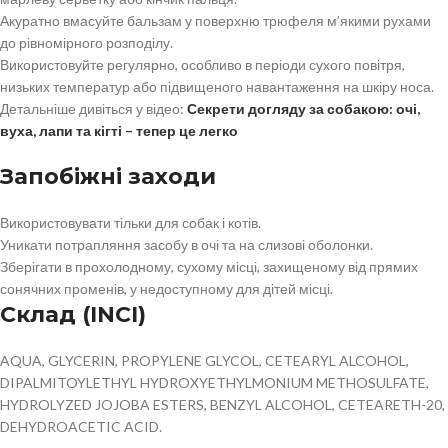
Акуратно вмасуйте бальзам у поверхню трюфеля м’якими рухами
до рівномірного розподілу.
Використовуйте регулярно, особливо в періоди сухого повітря,
низьких температур або підвищеного навантаження на шкіру носа.
Детальніше дивіться у відео:
Секрети догляду за собакою: очі,
вуха, лапи та кігті – тепер це легко
Запобіжні заходи
Використовувати тільки для собак і котів.
Уникати потрапляння засобу в очі та на слизові оболонки.
Зберігати в прохолодному, сухому місці, захищеному від прямих
сонячних променів, у недоступному для дітей місці.
Склад (INCI)
AQUA, GLYCERIN, PROPYLENE GLYCOL, CETEARYL ALCOHOL,
DIPALMITOYLETHYL HYDROXYETHYLMONIUM METHOSULFATE,
HYDROLYZED JOJOBA ESTERS, BENZYL ALCOHOL, CETEARETH-20,
DEHYDROACETIC ACID.