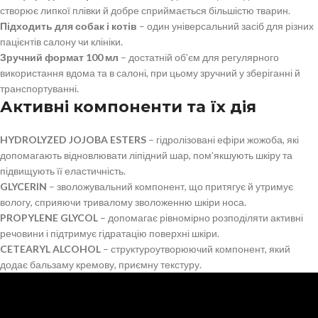
створює липкої плівки й добре сприймається більшістю тварин.
Підходить для собак і котів
– один універсальний засіб для різних
пацієнтів салону чи клініки.
Зручний формат 100 мл
– достатній об’єм для регулярного
використання вдома та в салоні, при цьому зручний у зберіганні й
транспортуванні.
Активні компоненти та їх дія
HYDROLYZED JOJOBA ESTERS
– гідролізовані ефіри жожоба, які
допомагають відновлювати ліпідний шар, пом’якшують шкіру та
підвищують її еластичність.
GLYCERIN
– зволожувальний компонент, що притягує й утримує
вологу, сприяючи тривалому зволоженню шкіри носа.
PROPYLENE GLYCOL
– допомагає рівномірно розподіляти активні
речовини і підтримує гідратацію поверхні шкіри.
CETEARYL ALCOHOL
– структуроутворюючий компонент, який
додає бальзаму кремову, приємну текстуру.