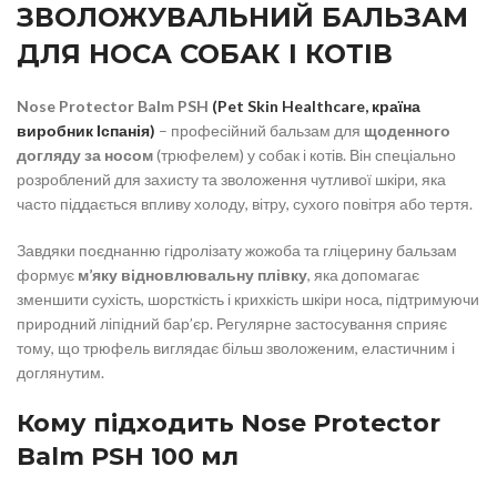
ЗВОЛОЖУВАЛЬНИЙ БАЛЬЗАМ
ДЛЯ НОСА СОБАК І КОТІВ
Nose Protector Balm PSH
(Pet Skin Healthcare, країна
виробник Іспанія)
– професійний бальзам для
щоденного
догляду за носом
(трюфелем) у собак і котів. Він спеціально
розроблений для захисту та зволоження чутливої шкіри, яка
часто піддається впливу холоду, вітру, сухого повітря або тертя.
Завдяки поєднанню гідролізату жожоба та гліцерину бальзам
формує
м’яку відновлювальну плівку
, яка допомагає
зменшити сухість, шорсткість і крихкість шкіри носа, підтримуючи
природний ліпідний бар’єр. Регулярне застосування сприяє
тому, що трюфель виглядає більш зволоженим, еластичним і
доглянутим.
Кому підходить Nose Protector
Balm PSH 100 мл