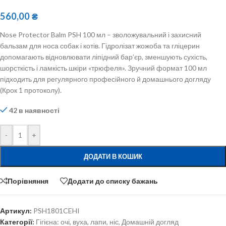
560,00
₴
Nose Protector Balm PSH 100 мл – зволожувальний і захисний
бальзам для носа собак і котів. Гідролізат жожоба та гліцерин
допомагають відновлювати ліпідний бар’єр, зменшують сухість,
шорсткість і ламкість шкіри «трюфеля». Зручний формат 100 мл
підходить для регулярного професійного й домашнього догляду
(Крок 1 протоколу).
42 в наявності
-
+
ДОДАТИ В КОШИК
Порівняння
Додати до списку бажань
Артикул:
PSH1801CEHI
Категорії:
Гігієна: очі, вуха, лапи, ніс
,
Домашній догляд