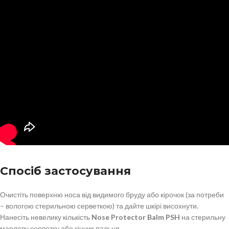
Спосіб застосування
Очистіть поверхню носа від видимого бруду або кірочок (за потреби
– вологою стерильною серветкою) та дайте шкірі висохнути.
Нанесіть невелику кількість
Nose Protector Balm PSH
на стерильну
марлеву серветку або кінчик пальця.