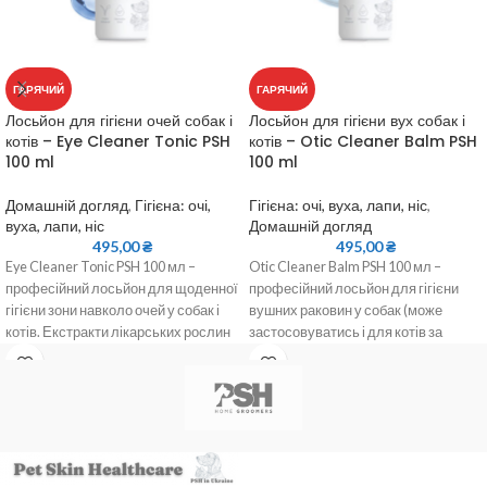
ГАРЯЧИЙ
ГАРЯЧИЙ
Лосьйон для гігієни очей собак і
Лосьйон для гігієни вух собак і
котів – Eye Cleaner Tonic PSH
котів – Otic Cleaner Balm PSH
100 ml
100 ml
Домашній догляд
,
Гігієна: очі,
Гігієна: очі, вуха, лапи, ніс
,
вуха, лапи, ніс
Домашній догляд
495,00
₴
495,00
₴
Eye Cleaner Tonic PSH 100 мл –
Otic Cleaner Balm PSH 100 мл –
професійний лосьйон для щоденної
професійний лосьйон для гігієни
гігієни зони навколо очей у собак і
вушних раковин у собак (може
котів. Екстракти лікарських рослин
застосовуватись і для котів за
м’яко розчиняють сльозові
рекомендацією ветеринарного
виділення, очищають шкіру та
лікаря). Делікатна формула з олією
допомагають зменшити ризик появи
чайного дерева м’яко розчиняє та
коричневих плям у ділянці
видаляє надлишок сірки і
сльозових доріжок. Зручний
забруднення, не пересушуючи
формат 100 мл – для регулярного
шкіру. Зручний формат 100 мл
домашнього догляду й роботи
підходить для регулярного