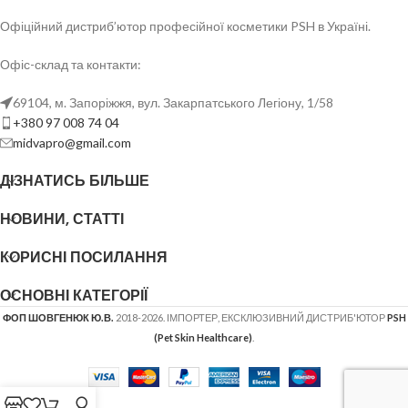
грумера (Крок 1 протоколу).
домашнього догляду й роботи
Офіційний дистриб’ютор професійної косметики PSH в Україні.
грумера (Крок 1 протоколу).
Офіс-склад та контакти:
69104, м. Запоріжжя, вул. Закарпатського Легіону, 1/58
+380 97 008 74 04
midvapro@gmail.com
ДІЗНАТИСЬ БІЛЬШЕ
НОВИНИ, СТАТТІ
КОРИСНІ ПОСИЛАННЯ
ОСНОВНІ КАТЕГОРІЇ
ФОП ШОВГЕНЮК Ю.В.
2018-2026. ІМПОРТЕР, ЕКСКЛЮЗИВНИЙ ДИСТРИБ'ЮТОР
PSH
(Pet Skin Healthcare)
.