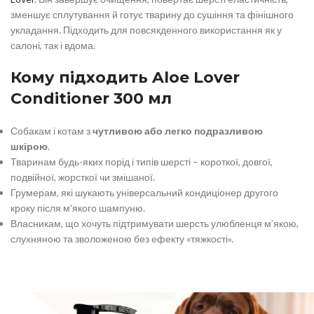
зменшує сплутування й готує тварину до сушіння та фінішного
укладання. Підходить для повсякденного використання як у
салоні, так і вдома.
Кому підходить Aloe Lover
Conditioner 300 мл
Собакам і котам з
чутливою або легко подразливою
шкірою
.
Тваринам будь-яких порід і типів шерсті – короткої, довгої,
подвійної, жорсткої чи змішаної.
Грумерам, які шукають універсальний кондиціонер другого
кроку після м’якого шампуню.
Власникам, що хочуть підтримувати шерсть улюбленця м’якою,
слухняною та зволоженою без ефекту «тяжкості».