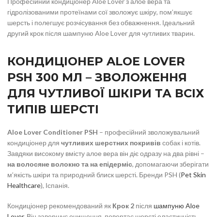
Професійний кондиціонер Aloe Lover з алое вера та
гідролізованими протеїнами сої зволожує шкіру, пом’якшує
шерсть і полегшує розчісування без обважнення. Ідеальний
другий крок після шампуню Aloe Lover для чутливих тварин.
КОНДИЦІОНЕР ALOE LOVER
PSH 300 МЛ – ЗВОЛОЖЕННЯ
ДЛЯ ЧУТЛИВОЇ ШКІРИ ТА ВСІХ
ТИПІВ ШЕРСТІ
Aloe Lover Conditioner PSH
– професійний зволожувальний
кондиціонер для
чутливих шерстних покривів
собак і котів.
Завдяки високому вмісту алое вера він діє одразу на два рівні –
на волосяне волокно та на епідерміс
, допомагаючи зберігати
м’якість шкіри та природний блиск шерсті. Бренди PSH (
Pet Skin
Healthcare
), Іспанія.
Кондиціонер рекомендований як
Крок 2
після
шампуню Aloe
Lover
. Він завершує очищення, повертає шерсті еластичність,