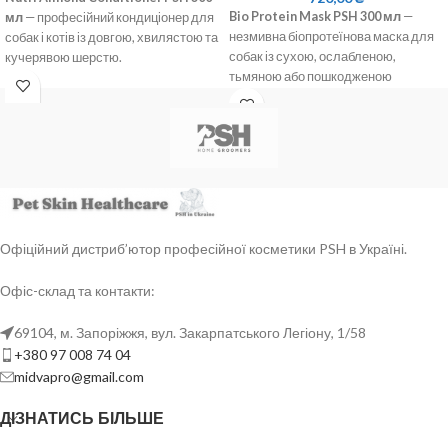
Bio Protein Mask PSH 300 мл
—
мл
— професійний кондиціонер для
незмивна біопротеїнова маска для
собак і котів із довгою, хвилястою та
собак із сухою, ослабленою,
кучерявою шерстю.
тьмяною або пошкодженою
Для легшого розчісування:
шерстю.
допомагає зменшити сплутування
Інтенсивний домашній догляд:
та ризик утворення ковтунів.
допомагає зволожити шерсть,
З екстрактом солодкого мигдалю:
зробити її м’якшою, еластичнішою
підтримує м’якість, гладкість і
та більш доглянутою.
доглянутий вигляд шерсті.
Без змивання:
маска залишається
Step 2 після шампуню:
нанесіть на
на шерсті після нанесення та
чисту вологу шерсть, залиште на
працює під час сушіння й
кілька хвилин і ретельно змийте.
Офіційний дистриб’ютор професійної косметики PSH в Україні.
розчісування.
Для регулярного використання:
Офіс-склад та контакти:
підходить для догляду між візитами
до грумера та підтримки блиску,
69104, м. Запоріжжя, вул. Закарпатського Легіону, 1/58
м’якості й слухняності шерсті.
+380 97 008 74 04
midvapro@gmail.com
ДІЗНАТИСЬ БІЛЬШЕ