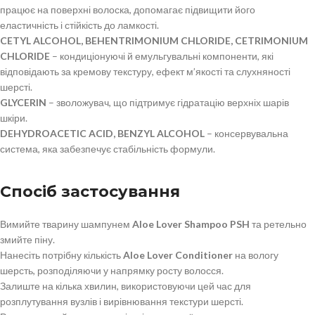
працює на поверхні волоска, допомагає підвищити його
еластичність і стійкість до ламкості.
CETYL ALCOHOL, BEHENTRIMONIUM CHLORIDE, CETRIMONIUM
CHLORIDE
– кондиціонуючі й емульгувальні компоненти, які
відповідають за кремову текстуру, ефект м’якості та слухняності
шерсті.
GLYCERIN
– зволожувач, що підтримує гідратацію верхніх шарів
шкіри.
DEHYDROACETIC ACID, BENZYL ALCOHOL
– консервувальна
система, яка забезпечує стабільність формули.
Спосіб застосування
Вимийте тварину шампунем
Aloe Lover Shampoo PSH
та ретельно
змийте піну.
Нанесіть потрібну кількість
Aloe Lover Conditioner
на вологу
шерсть, розподіляючи у напрямку росту волосся.
Залиште на кілька хвилин, використовуючи цей час для
розплутування вузлів і вирівнювання текстури шерсті.