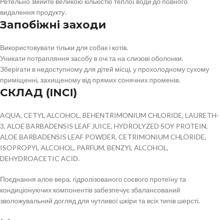
Ретельно змийте великою кількістю теплої води до повного
видалення продукту.
Запобіжні заходи
Використовувати тільки для собак і котів.
Уникати потрапляння засобу в очі та на слизові оболонки.
Зберігати в недоступному для дітей місці, у прохолодному сухому
приміщенні, захищеному від прямих сонячних променів.
СКЛАД (INCI)
AQUA, CETYL ALCOHOL, BEHENTRIMONIUM CHLORIDE, LAURETH-
3, ALOE BARBADENSIS LEAF JUICE, HYDROLYZED SOY PROTEIN,
ALOE BARBADENSIS LEAF POWDER, CETRIMONIUM CHLORIDE,
ISOPROPYL ALCOHOL, PARFUM, BENZYL ALCOHOL,
DEHYDROACETIC ACID.
Поєднання алое вера, гідролізованого соєвого протеїну та
кондиціонуючих компонентів забезпечує збалансований
зволожувальний догляд для чутливої шкіри та всіх типів шерсті.