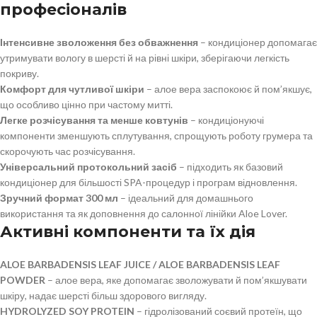
професіоналів
Інтенсивне зволоження без обважнення
– кондиціонер допомагає
утримувати вологу в шерсті й на рівні шкіри, зберігаючи легкість
покриву.
Комфорт для чутливої шкіри
– алое вера заспокоює й пом’якшує,
що особливо цінно при частому митті.
Легке розчісування та менше ковтунів
– кондиціонуючі
компоненти зменшують сплутування, спрощують роботу грумера та
скорочують час розчісування.
Універсальний протокольний засіб
– підходить як базовий
кондиціонер для більшості SPA-процедур і програм відновлення.
Зручний формат 300 мл
– ідеальний для домашнього
використання та як доповнення до салонної лінійки Aloe Lover.
Активні компоненти та їх дія
ALOE BARBADENSIS LEAF JUICE / ALOE BARBADENSIS LEAF
POWDER
– алое вера, яке допомагає зволожувати й пом’якшувати
шкіру, надає шерсті більш здорового вигляду.
HYDROLYZED SOY PROTEIN
– гідролізований соєвий протеїн, що