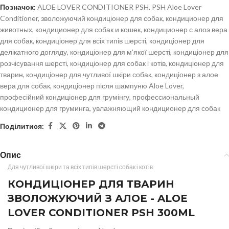
Позначок:
ALOE LOVER CONDITIONER PSH
,
PSH Aloe Lover
Conditioner
,
зволожуючий кондиціонер для собак
,
кондиционер для
животных
,
кондиционер для собак и кошек
,
кондиционер с алоэ вера
для собак
,
кондиціонер для всіх типів шерсті
,
кондиціонер для
делікатного догляду
,
кондиціонер для м’якої шерсті
,
кондиціонер для
розчісування шерсті
,
кондиціонер для собак і котів
,
кондиціонер для
тварин
,
кондиціонер для чутливої шкіри собак
,
кондиціонер з алое
вера для собак
,
кондиціонер після шампуню Aloe Lover
,
професійний кондиціонер для грумінгу
,
профессиональный
кондиционер для груминга
,
увлажняющий кондиционер для собак
Поділитися:
Опис
Для чутливої шкіри та всіх типів шерсті собак і котів
КОНДИЦІОНЕР ДЛЯ ТВАРИН
ЗВОЛОЖУЮЧИЙ З АЛОЕ - ALOE
LOVER CONDITIONER PSH 300ML