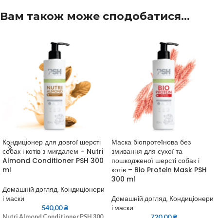
Вам також може сподобатися…
Кондиціонер для довгої шерсті
Маска біопротеїнова без
собак і котів з мигдалем – Nutri
змивання для сухої та
Almond Conditioner PSH 300
пошкодженої шерсті собак і
ml
котів – Bio Protein Mask PSH
300 ml
Домашній догляд
,
Кондиціонери
і маски
Домашній догляд
,
Кондиціонери
540,00
₴
і маски
720,00
₴
Nutri Almond Conditioner PSH 300