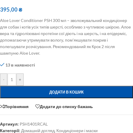
395,00
₴
Aloe Lover Conditioner PSH 300 мл – зволожувальний кондиціонер
для собак і котів усіх типів шерсті, особливо з чутливою шкірою. Алое
вера та гідролізовані протеїни сої діють і на шерсть, і на епідерміс,
допомагаючи утримувати вологу, пом’якшувати покрив і
полегшувати розчісування. Рекомендований як Крок 2 після
шампуню Aloe Lover.
13 в наявності
-
+
ДОДАТИ В КОШИК
Порівняння
Додати до списку бажань
Артикул:
PSH1401RCAL
Категорії:
Домашній догляд
,
Кондиціонери і маски