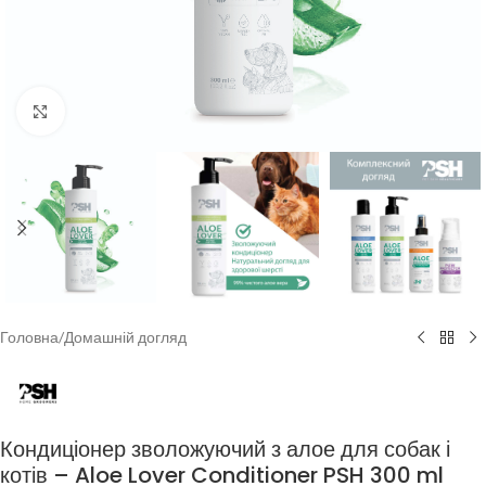
Клацніть, щоб збільшити
Головна
/
Домашній догляд
Кондиціонер зволожуючий з алое для собак і
котів – Aloe Lover Conditioner PSH 300 ml