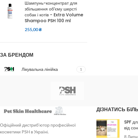
Шампунь-концентрат для
збільшення об’єму шерсті
собак і котів - Extra Volume
Shampoo PSH 100 ml
255,00
₴
ЗА БРЕНДОМ
Лікувальна лінійка
1
ДІЗНАТИСЬ БІЛ
SPF дл
Офіційний дистриб’ютор професійної
від со
косметики PSH в Україні.
8 Липн