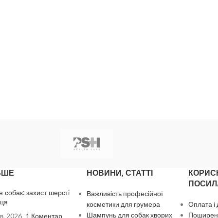
ЬШЕ
НОВИНИ, СТАТТІ
КОРИС
ПОСИЛ
я собак: захист шерсті
Важливість професійної
нця
косметики для грумера
Оплата і
Шампунь для собак хворих
Поширені
я, 2026
1 Коментар