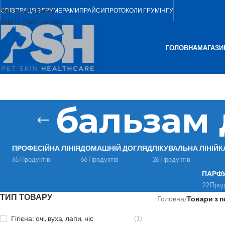
Skip to navigation
СПІВПРАЦЯ З ГРУМЕРАМИ
ПРАЙСИ
ПРОТОКОЛИ ГРУМІНГУ
Skip to main content
ГОЛОВНА
МАГАЗИ
бальзам 
ПРОФЕСІЙНА ЛІНІЯ
ДОМАШНІЙ ДОГЛЯД
ЛІКУВАЛЬНА ЛІНІЙК
65 Продуктів
66 Продуктів
26 Продуктів
ПАРФ
22 Прод
ТИП ТОВАРУ
Головна
/
Товари з 
Гігієна: очі, вуха, лапи, ніс
(1)