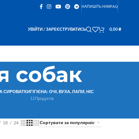
НАПИШІТЬ НАМ
FAQ
УВІЙТИ / ЗАРЕЄСТРУВАТИСЬ
0,00
₴
я собак
ТА СИРОВАТКИ
ГІГІЄНА: ОЧІ, ВУХА, ЛАПИ, НІС
12 Продуктів
18
24