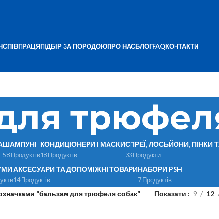
Н
СПІВПРАЦЯ
ПІДБІР ЗА ПОРОДОЮ
ПРО НАС
БЛОГ
FAQ
КОНТАКТИ
для трюфел
А
ШАМПУНІ
КОНДИЦІОНЕРИ І МАСКИ
СПРЕЇ, ЛОСЬЙОНИ, ПІНКИ 
58 Продуктів
18 Продуктів
33 Продукти
УМИ
АКСЕСУАРИ ТА ДОПОМІЖНІ ТОВАРИ
НАБОРИ PSH
укти
14 Продуктів
7 Продуктів
позначками “бальзам для трюфеля собак”
Показати
9
12