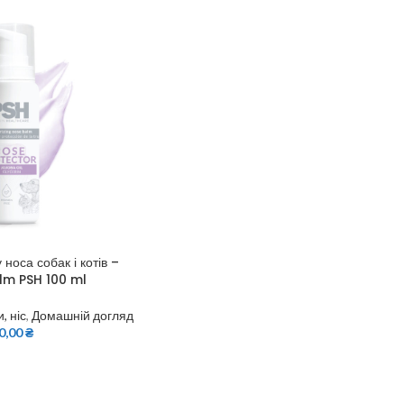
носа собак і котів –
lm PSH 100 ml
и, ніс
,
Домашній догляд
0,00
₴