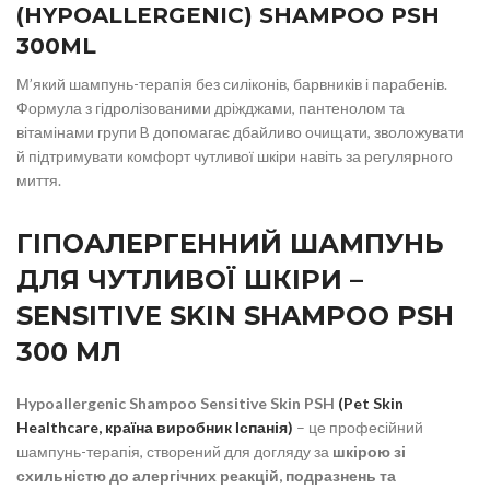
(HYPOALLERGENIC) SHAMPOO PSH
300ML
М’який шампунь-терапія без силіконів, барвників і парабенів.
Формула з гідролізованими дріжджами, пантенолом та
вітамінами групи B допомагає дбайливо очищати, зволожувати
й підтримувати комфорт чутливої шкіри навіть за регулярного
миття.
ГІПОАЛЕРГЕННИЙ ШАМПУНЬ
ДЛЯ ЧУТЛИВОЇ ШКІРИ –
SENSITIVE SKIN SHAMPOO PSH
300 МЛ
Hypoallergenic Shampoo Sensitive Skin
PSH
(Pet Skin
Healthcare, країна виробник Іспанія)
– це професійний
шампунь-терапія, створений для догляду за
шкірою зі
схильністю до алергічних реакцій, подразнень та