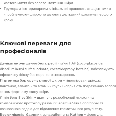
частого миття без перевантаження шкіри.
Грумерам і ветеринарним клінікам, які працюють з пацієнтами з
«проблемною» шкірою та шукають делікатний шампунь першого
кроку.
Ключові переваги для
професіоналів
Делікатне очищення без агресії
– м’які ПАР (coco-glucoside,
disodium lauryl sulfosuccinate, cocamidopropyl betaine) забезпечують
ефективну гігієну без жорсткого знежирення.
Підтримка бар’єру чутливої шкіри
– гідролізовані дріжджі,
пантенол, алантоїн та вітаміни групи B сприяють збереженню вологи
та комфортному стану шкіри.
Лінія Sensitive Skin
– шампунь розроблений як частина
комплексного протоколу разом із Sensitive Skin Conditioner та
озонованою водою для підсилення косметичного результату.
Без силіконів, барвників, парабенів та Kathon
– формула