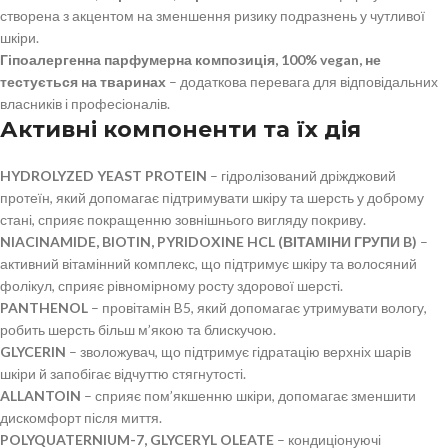
створена з акцентом на зменшення ризику подразнень у чутливої
шкіри.
Гіпоалергенна парфумерна композиція, 100% vegan, не
тестується на тваринах
– додаткова перевага для відповідальних
власників і професіоналів.
Активні компоненти та їх дія
HYDROLYZED YEAST PROTEIN
– гідролізований дріжджовий
протеїн, який допомагає підтримувати шкіру та шерсть у доброму
стані, сприяє покращенню зовнішнього вигляду покриву.
NIACINAMIDE, BIOTIN, PYRIDOXINE HCL (ВІТАМІНИ ГРУПИ B)
–
активний вітамінний комплекс, що підтримує шкіру та волосяний
фолікул, сприяє рівномірному росту здорової шерсті.
PANTHENOL
– провітамін B5, який допомагає утримувати вологу,
робить шерсть більш м’якою та блискучою.
GLYCERIN
– зволожувач, що підтримує гідратацію верхніх шарів
шкіри й запобігає відчуттю стягнутості.
ALLANTOIN
– сприяє пом’якшенню шкіри, допомагає зменшити
дискомфорт після миття.
POLYQUATERNIUM-7, GLYCERYL OLEATE
– кондиціонуючі