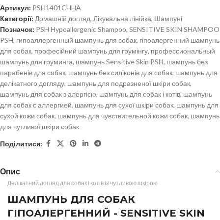
Артикул:
PSH1401CHHA
Категорії:
Домашній догляд
,
Лікувальна лінійка
,
Шампуні
Позначок:
PSH Hypoallergenic Shampoo
,
SENSITIVE SKIN SHAMPOO
PSH
,
гипоаллергенный шампунь для собак
,
гіпоалергенний шампунь
для собак
,
професійний шампунь для грумінгу
,
профессиональный
шампунь для груминга
,
шампунь Sensitive Skin PSH
,
шампунь без
парабенів для собак
,
шампунь без силіконів для собак
,
шампунь для
делікатного догляду
,
шампунь для подразненої шкіри собак
,
шампунь для собак з алергією
,
шампунь для собак і котів
,
шампунь
для собак с аллергией
,
шампунь для сухої шкіри собак
,
шампунь для
сухой кожи собак
,
шампунь для чувствительной кожи собак
,
шампунь
для чутливої шкіри собак
Поділитися:
Опис
Делікатний догляд для собак і котів із чутливою шкірою
ШАМПУНЬ ДЛЯ СОБАК
ГІПОАЛЕРГЕННИЙ - SENSITIVE SKIN