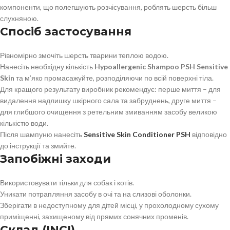
компоненти, що полегшують розчісування, роблять шерсть більш
слухняною.
Спосіб застосування
Рівномірно змочіть шерсть тварини теплою водою.
Нанесіть необхідну кількість
Hypoallergenic Shampoo PSH Sensitive
Skin
та м’яко промасажуйте, розподіляючи по всій поверхні тіла.
Для кращого результату виробник рекомендує: перше миття – для
видалення надлишку шкірного сала та забруднень, друге миття –
для глибшого очищення з ретельним змиванням засобу великою
кількістю води.
Після шампуню нанесіть
Sensitive Skin Conditioner PSH
відповідно
до інструкції та змийте.
Запобіжні заходи
Використовувати тільки для собак і котів.
Уникати потрапляння засобу в очі та на слизові оболонки.
Зберігати в недоступному для дітей місці, у прохолодному сухому
приміщенні, захищеному від прямих сонячних променів.
Склад (INCI)