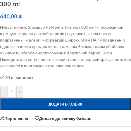
300 ml
640,00
₴
Hypoallergenic Shampoo PSH Sensitive Skin 300 мл – професійний
шампунь-терапія для собак і котів із чутливою, схильною до
подразнень чи алергічних реакцій шкірою. М’які ПАР у поєднанні з
гідролізованими дріжджами та вітаміном B-комплексом дбайливо
очищують, зберігаючи зволоження й захисний бар’єр шкіри.
Підходить для регулярного використання як перший крок у протоколі
догляду та в програмах з озонованою водою.
34 в наявності
-
+
ДОДАТИ В КОШИК
Порівняння
Додати до списку бажань