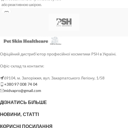
або реактивною шкірою.
М’яке очищення:
допомагає
очистити шерсть і шкіру без зайвого
пересушування та підтримати
комфорт після миття.
Для Sensitive Skin Pro догляду:
підходить як перший етап перед
кондиціонером Sensitive Skin Pro PSH.
Професійний формат 1 л:
зручний
Офіційний дистриб’ютор професійної косметики PSH в Україні.
для грумінг-салонів, ветеринарних
клінік, розплідників і регулярного
Офіс-склад та контакти:
використання.
69104, м. Запоріжжя, вул. Закарпатського Легіону, 1/58
+380 97 008 74 04
midvapro@gmail.com
ДІЗНАТИСЬ БІЛЬШЕ
НОВИНИ, СТАТТІ
КОРИСНІ ПОСИЛАННЯ