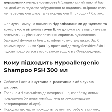
дермальних непереносимостей
. Завдяки м’якій миючій базі
він делікатно видаляє забруднення та надлишок шкірного сала,
не пересушуючи шкіру та не порушуючи її природний баланс.
Формула шампуню посилена
гідролізованими дріжджами та
комплексом вітамінів групи B
, які допомагають підтримувати
оптимальний рівень зволоження, сприяють відновленню
бар’єрної функції та більш комфортному стану шкіри. Засіб
рекомендований як
Крок 1
у протоколі догляду Sensitive Skin і
чудово поєднується з озонованою водою в SPA-процедурах.
Кому підходить Hypoallergenic
Shampoo PSH 300 мл
Собакам і котам із
чутливою, реактивною або сухою
шкірою
.
Тваринам зі схильністю до почервоніння, свербежу, легких
подразнень (як додатковий догляд за рекомендацією
ветеринарного лікаря).
Породам, що часто проходять грумінг і потребують м’якого,