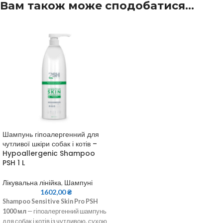
Вам також може сподобатися…
Шампунь гіпоалергенний для
чутливої шкіри собак і котів –
Hypoallergenic Shampoo
PSH 1 L
Лікувальна лінійка
,
Шампуні
1602,00
₴
Shampoo Sensitive Skin Pro PSH
1000 мл
— гіпоалергенний шампунь
для собак і котів із чутливою, сухою