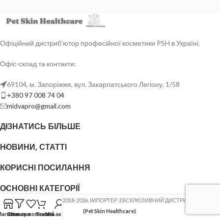
Офіційний дистриб’ютор професійної косметики PSH в Україні.
Офіс-склад та контакти:
69104, м. Запоріжжя, вул. Закарпатського Легіону, 1/58
+380 97 008 74 04
midvapro@gmail.com
ДІЗНАТИСЬ БІЛЬШЕ
НОВИНИ, СТАТТІ
КОРИСНІ ПОСИЛАННЯ
ОСНОВНІ КАТЕГОРІЇ
ФОП ШОВГЕНЮК Ю.В.
2018-2026. ІМПОРТЕР, ЕКСКЛЮЗИВНИЙ ДИСТРИБ'ЮТОР
PSH
(Pet Skin Healthcare)
.
Магазин
Список побажань
Фільтри
Кошик
Мій акаунт