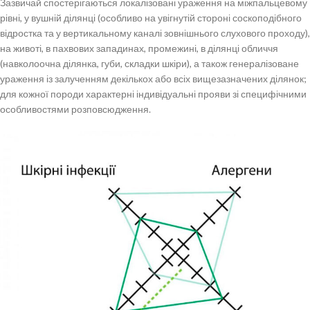
Зазвичай спостерігаються локалізовані ураження на міжпальцевому
рівні, у вушній ділянці (особливо на увігнутій стороні соскоподібного
відростка та у вертикальному каналі зовнішнього слухового проходу),
на животі, в пахвових западинах, промежині, в ділянці обличчя
(навколоочна ділянка, губи, складки шкіри), а також генералізоване
ураження із залученням декількох або всіх вищезазначених ділянок;
для кожної породи характерні індивідуальні прояви зі специфічними
особливостями розповсюдження.