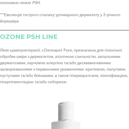
озоновою лінією PSH.
**Еволюція гострого спалаху уртикарного дерматиту у 3-річного
йоркшира
OZONE PSH LINE
Лінія шампунетерапії, з Dermapet Pure, призначена для гігієнічної
обробки шкіри з дерматитом, атопічною схильністю, запальними
дерматозами, харчовою алергією та/або десквамативними
захворюваннями з первинними ураженнями: еритемою, папулами,
пустулами та/або бляшками, а також гіперкератозом, ліхеніфікацією,
гіперпігментацією та/або себореєю.