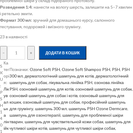
проблемної шкіри у складі підібраного протоколу.
Розведення 1:4:
нанести на вологу шерсть, залишити на 5–7 хвилин
і ретельно змити.
Формат 300 мл:
зручний для домашнього курсу, салонного
тестування, подорожей і виїзного грумінгу.
23 в наявності
–
+
ДОДАТИ В КОШИК
Ка
S
тег
Позначки:
Ozone Soft PSH
, 
Ozone Soft Shampoo PSH
, 
PSH
, 
PSH
K
орі
300 мл
, 
дерматологічний шампунь для котів
, 
дерматологічний
U
я:
шампунь для собак
, 
лікувальна лінійка PSH
, 
озонова лінійка
:
Лік
PSH
, 
озоновий шампунь для котів
, 
озоновий шампунь для собак
P
ув
озоновий шампунь для собак і котів
, 
озоновый шампунь для
S
ал
кошек
, 
озоновый шампунь для собак
, 
професійний шампунь
H
ьн
для грумінгу
, 
шампунь 300 мл
, 
шампунь PSH Ozone Dermcare
, 
1
а
шампунь для озонотерапії
, 
шампунь для проблемної шкіри
4
лін
тварин
, 
шампунь для чувствительной кожи собак
, 
шампунь для
0
ійк
чутливої шкіри котів
, 
шампунь для чутливої шкіри собак
, 
1