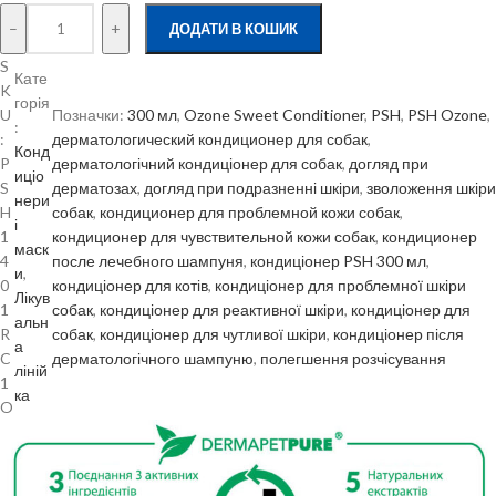
–
+
ДОДАТИ В КОШИК
S
Кате
K
горія
U
Позначки:
300 мл
, 
Ozone Sweet Conditioner
, 
PSH
, 
PSH Ozone
, 
:
:
дерматологический кондиционер для собак
, 
Конд
P
дерматологічний кондиціонер для собак
, 
догляд при
иціо
S
дерматозах
, 
догляд при подразненні шкіри
, 
зволоження шкіри
нери
H
собак
, 
кондиционер для проблемной кожи собак
, 
і
1
кондиционер для чувствительной кожи собак
, 
кондиционер
маск
4
после лечебного шампуня
, 
кондиціонер PSH 300 мл
, 
и
, 
0
кондиціонер для котів
, 
кондиціонер для проблемної шкіри
Лікув
1
собак
, 
кондиціонер для реактивної шкіри
, 
кондиціонер для
альн
R
собак
, 
кондиціонер для чутливої шкіри
, 
кондиціонер після
а
C
дерматологічного шампуню
, 
полегшення розчісування
ліній
1
ка
O