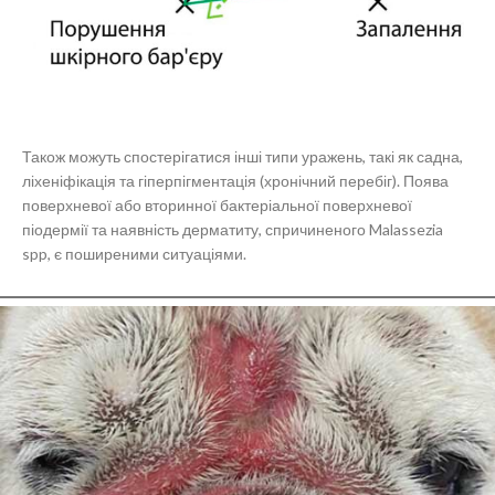
Також можуть спостерігатися інші типи уражень, такі як садна,
ліхеніфікація та гіперпігментація (хронічний перебіг). Поява
поверхневої або вторинної бактеріальної поверхневої
піодермії та наявність дерматиту, спричиненого Malassezia
spp, є поширеними ситуаціями.