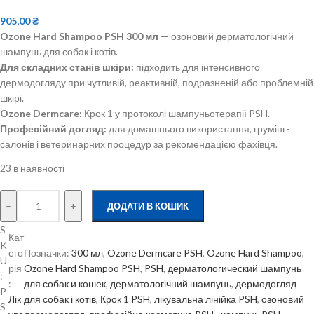
905,00
₴
Ozone Hard Shampoo PSH 300 мл
— озоновий дерматологічний
шампунь для собак і котів.
Для складних станів шкіри:
підходить для інтенсивного
дермодогляду при чутливій, реактивній, подразненій або проблемній
шкірі.
Ozone Dermcare:
Крок 1 у протоколі шампуньотерапії PSH.
Професійний догляд:
для домашнього використання, грумінг-
салонів і ветеринарних процедур за рекомендацією фахівця.
23 в наявності
–
+
ДОДАТИ В КОШИК
S
Кат
K
его
Позначки:
300 мл
, 
Ozone Dermcare PSH
, 
Ozone Hard Shampoo
, 
U
рія
Ozone Hard Shampoo PSH
, 
PSH
, 
дерматологический шампунь
:
:
для собак и кошек
, 
дерматологічний шампунь
, 
дермодогляд
P
Лік
для собак і котів
, 
Крок 1 PSH
, 
лікувальна лінійка PSH
, 
озоновий
S