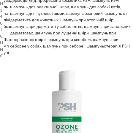
ува
дермодогляд
, 
професійна косметика PSH
, 
шампунь PSH
, 
H
ль
шампунь для реактивної шкіри
, 
шампунь для собак і котів
, 
1
на
шампунь для чутливої шкіри
, 
шампунь озоновий
, 
шампунь от
4
ліні
дерматита для животных
, 
шампунь при атопічній шкірі
, 
0
йка
шампунь при дерматиті у собак і котів
, 
шампунь при запальних
1
, 
дерматозах
, 
шампунь при лущенні шкіри
, 
шампунь при
C
Ша
подразненні шкіри
, 
шампунь при свербежі
, 
шампунь при
H
мп
себорее у собак
, 
шампунь при себореї
, 
шампуньотерапія PSH
H
уні
O