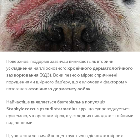
Поверхневі піодермії зазвичай виникають як вторинні
ускладнення на тлі основного
хронічного дерматологічного
захворювання (ХДЗ)
. Вони певною мірою спричинені
порушеннями шкірного бар’єру, що є ключовим фактором у
патогенезі
атопічного дерматиту собак
.
Найчастіше виявляється бактеріальна популяція
Staphylococcus pseudintermedius spp
, що супроводжується
еритемою, утворенням кірок, а у складних випадках – гнійними
виділеннями.
Ці ураження зазвичай концентруються в ділянках шкірних