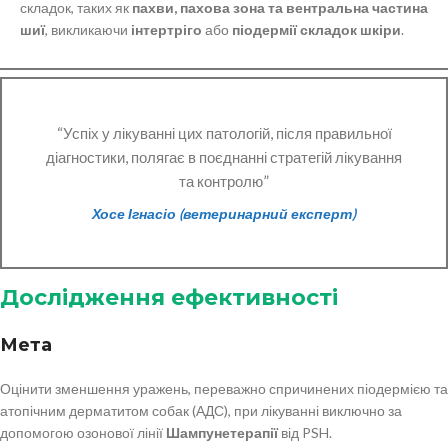
складок, таких як
пахви, пахова зона та вентральна частина
шиї
, викликаючи
інтертріго
або
піодермії складок шкіри
.
“Успіх у лікуванні цих патологій, після правильної
діагностики, полягає в поєднанні стратегій лікування
та контролю”
Хосе Ігнасіо (ветеринарний експерт)
Дослідження ефективності
Мета
Оцінити зменшення уражень, переважно спричинених піодермією та
атопічним дерматитом собак (АДС), при лікуванні виключно за
допомогою озонової лінії
Шампунетерапії
від PSH.