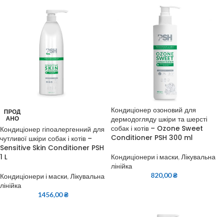
Кондиціонер озоновий для
ПРОД
дермодогляду шкіри та шерсті
АНО
собак і котів – Ozone Sweet
Кондиціонер гіпоалергенний для
Conditioner PSH 300 ml
чутливої шкіри собак і котів –
Sensitive Skin Conditioner PSH
1 L
Кондиціонери і маски
,
Лікувальна
лінійка
820,00
₴
Кондиціонери і маски
,
Лікувальна
лінійка
1456,00
₴