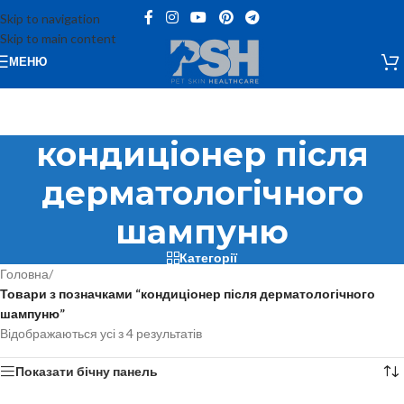
Skip to navigation
Skip to main content
МЕНЮ
кондиціонер після
дерматологічного
шампуню
Категорії
Головна
/
Товари з позначками “кондиціонер після дерматологічного
шампуню”
Відображаються усі з 4 результатів
Показати бічну панель