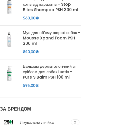
котів від паразитів - Stop
Bites Shampoo PSH 300 ml
560,00
₴
Мус для об’єму шерсті собак -
Mousse Xpand Foam PSH
300 ml
840,00
₴
Бальзам дерматологічний зі
сріблом для собак і котів -
Pure S Balm PSH 100 ml
595,00
₴
ЗА БРЕНДОМ
Лікувальна лінійка
2