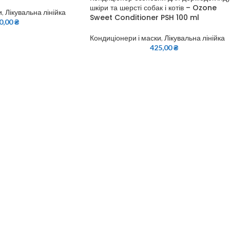
шкіри та шерсті собак і котів – Ozone
и
,
Лікувальна лінійка
Sweet Conditioner PSH 100 ml
0,00
₴
Кондиціонери і маски
,
Лікувальна лінійка
425,00
₴