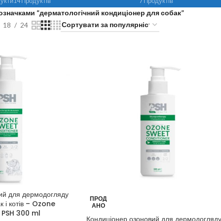
укти
14 Продуктів
7 Продуктів
позначками “дерматологічний кондиціонер для собак”
18
24
ий для дермодогляду
ПРОД
к і котів – Ozone
АНО
 PSH 300 ml
Кондиціонер озоновий для дермодогляд