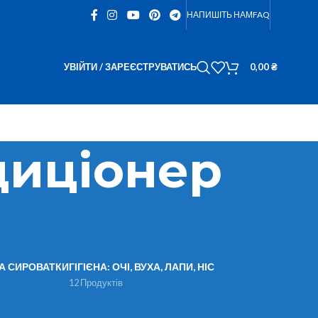
НАПИШІТЬ НАМ
FAQ
УВІЙТИ / ЗАРЕЄСТРУВАТИСЬ
0,00
₴
диціонер
ТА СИРОВАТКИ
ГІГІЄНА: ОЧІ, ВУХА, ЛАПИ, НІС
12 Продуктів