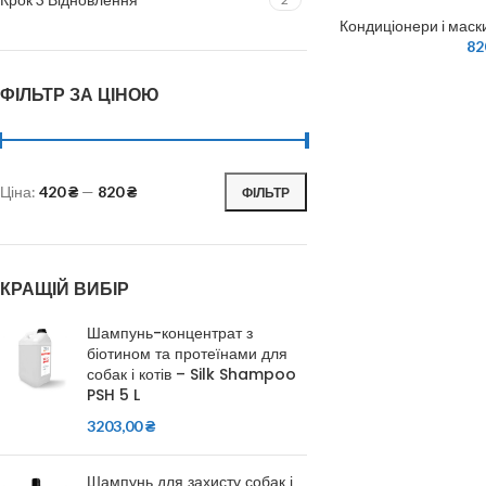
Кондиціонери і маск
82
ФІЛЬТР ЗА ЦІНОЮ
Ціна:
420 ₴
—
820 ₴
ФІЛЬТР
КРАЩІЙ ВИБІР
Шампунь-концентрат з
біотином та протеїнами для
собак і котів – Silk Shampoo
PSH 5 L
3203,00
₴
Шампунь для захисту собак і