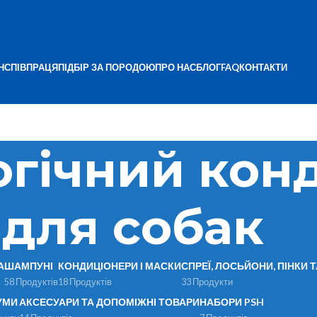
Н
СПІВПРАЦЯ
ПІДБІР ЗА ПОРОДОЮ
ПРО НАС
БЛОГ
FAQ
КОНТАКТИ
гічний кон
для собак
А
ШАМПУНІ
КОНДИЦІОНЕРИ І МАСКИ
СПРЕЇ, ЛОСЬЙОНИ, ПІНКИ 
58 Продуктів
18 Продуктів
33 Продукти
УМИ
АКСЕСУАРИ ТА ДОПОМІЖНІ ТОВАРИ
НАБОРИ PSH