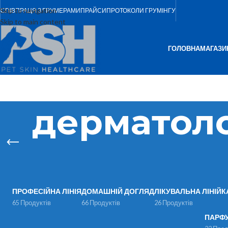
Skip to navigation
СПІВПРАЦЯ З ГРУМЕРАМИ
ПРАЙСИ
ПРОТОКОЛИ ГРУМІНГУ
Skip to main content
ГОЛОВНА
МАГАЗИ
дерматоло
ПРОФЕСІЙНА ЛІНІЯ
ДОМАШНІЙ ДОГЛЯД
ЛІКУВАЛЬНА ЛІНІЙК
65 Продуктів
66 Продуктів
26 Продуктів
ПАРФ