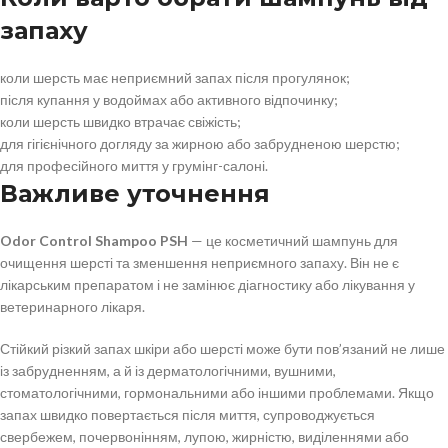
запаху
коли шерсть має неприємний запах після прогулянок;
після купання у водоймах або активного відпочинку;
коли шерсть швидко втрачає свіжість;
для гігієнічного догляду за жирною або забрудненою шерстю;
для професійного миття у грумінг-салоні.
Важливе уточнення
Odor Control Shampoo PSH
— це косметичний шампунь для
очищення шерсті та зменшення неприємного запаху. Він не є
лікарським препаратом і не замінює діагностику або лікування у
ветеринарного лікаря.
Стійкий різкий запах шкіри або шерсті може бути пов’язаний не лише
із забрудненням, а й із дерматологічними, вушними,
стоматологічними, гормональними або іншими проблемами. Якщо
запах швидко повертається після миття, супроводжується
свербежем, почервонінням, лупою, жирністю, виділеннями або