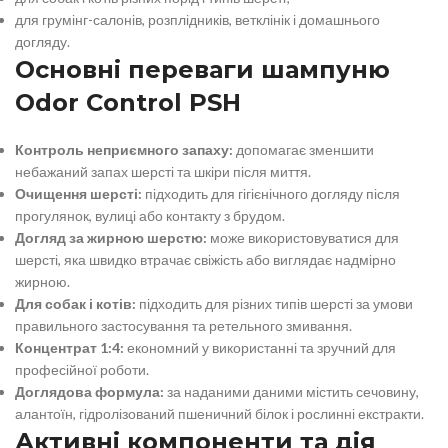
для грумінг-салонів, розплідників, ветклінік і домашнього
догляду.
Основні переваги шампуню
Odor Control PSH
Контроль неприємного запаху:
допомагає зменшити
небажаний запах шерсті та шкіри після миття.
Очищення шерсті:
підходить для гігієнічного догляду після
прогулянок, вулиці або контакту з брудом.
Догляд за жирною шерстю:
може використовуватися для
шерсті, яка швидко втрачає свіжість або виглядає надмірно
жирною.
Для собак і котів:
підходить для різних типів шерсті за умови
правильного застосування та ретельного змивання.
Концентрат 1:4:
економний у використанні та зручний для
професійної роботи.
Доглядова формула:
за наданими даними містить сечовину,
алантоїн, гідролізований пшеничний білок і рослинні екстракти.
Активні компоненти та дія