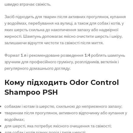
швидко втрачає свіжість.
Засіб підходить для тварин після активних прогулянок, купання
у водоймах, перебування на вулиці, а також для собак і котів, у
яких шерсть схильна до накопичення запаху або надмірної
жирності. Шампунь допомагає якісно очистити шерсть і шкіру,
залишаючи відчуття чистоти та свіжості після миття.
Формат
1 л
і рекомендоване розведення
1:4
роблять шампунь
зручним для професійного грумінгу, розплідників, ветклінік і
регулярного домашнього догляду.
Кому підходить Odor Control
Shampoo PSH
собакам і котам із шерстю, схильною до неприємного запаху;
тваринам після прогулянок, активного відпочинку або купання у
водоймах;
для шерсті, яка потребує якісного очищення та свіжості;
для собак і котів різних порід і типів шерсті;