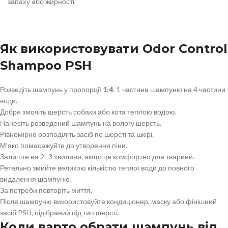
запаху або жирності.
Як використовувати Odor Control
Shampoo PSH
Розведіть шампунь у пропорції
1:4
: 1 частина шампуню на 4 частини
води.
Добре змочіть шерсть собаки або кота теплою водою.
Нанесіть розведений шампунь на вологу шерсть.
Рівномірно розподіліть засіб по шерсті та шкірі.
М’яко помасажуйте до утворення піни.
Залиште на 2–3 хвилини, якщо це комфортно для тварини.
Ретельно змийте великою кількістю теплої води до повного
видалення шампуню.
За потреби повторіть миття.
Після шампуню використовуйте кондиціонер, маску або фінішний
засіб PSH, підібраний під тип шерсті.
Коли варто обрати шампунь від