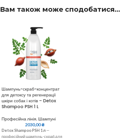
Вам також може сподобатися…
Шампунь-скраб-концентрат
для детоксу та регенерації
шкіри собак і котів – Detox
Shampoo PSH 1 L
Професійна лінія
,
Шампуні
2030,00
₴
Detox Shampoo PSH 1 л
—
професійний шампунь-скраб для