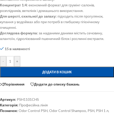
Концентрат 1:4:
економний формат для грумінг-салонів,
розплідників, ветклінік і домашнього використання.
Для шерсті, схильної до запаху:
підходить після прогулянок,
купання у водоймах або при потребі в глибшому гігієнічному
очищенні.
Доглядова формула:
за наданими даними містить сечовину,
алантоїн, гідролізований пшеничний білок і рослинні екстракти.
15 в наявності
-
+
ДОДАТИ В КОШИК
Порівняння
Додати до списку бажань
Артикул:
PSH1101CHS
Категорія:
Професійна лінія
Позначок:
Odor Control PSH
,
Odor Control Shampoo
,
PSH
,
PSH 1 л
,