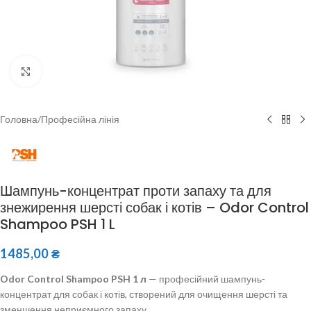
Клацніть, щоб збільшити
Головна
/
Професійна лінія
Шампунь-концентрат проти запаху та для
знежирення шерсті собак і котів – Odor Control
Shampoo PSH 1 L
1485,00
₴
Odor Control Shampoo PSH 1 л
— професійний шампунь-
концентрат для собак і котів, створений для очищення шерсті та
зменшення неприємного запаху.