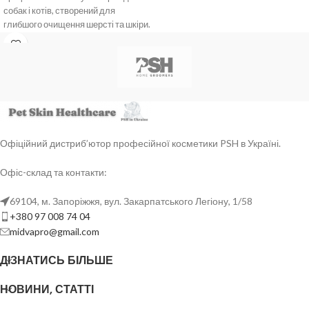
собак і котів, створений для
глибшого очищення шерсті та шкіри.
Концентрат 1:4:
перед
використанням розвести з водою у
пропорції 1 частина шампуню + 4
частини води.
Перший крок грумінгу:
допомагає
підготувати шерсть і шкіру до
подальшого нанесення маски,
кондиціонера або фінішного засобу
Офіційний дистриб’ютор професійної косметики PSH в Україні.
PSH.
Для всіх типів шерсті:
підходить
Офіс-склад та контакти:
для професійного використання в
салоні та для системного
69104, м. Запоріжжя, вул. Закарпатського Легіону, 1/58
домашнього догляду.
+380 97 008 74 04
midvapro@gmail.com
ДІЗНАТИСЬ БІЛЬШЕ
НОВИНИ, СТАТТІ