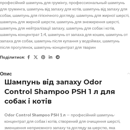
професійний шампунь для грумінгу
,
профессиональный шампунь
для груминга
,
шампунь від запаху для котів
,
шампунь від запаху для
собак
,
шампунь для гігієнічного догляду
,
шампунь для жирної шерсті
,
шампунь для жирной шерсти
,
шампунь для знежирення шерсті
,
шампунь для нейтралізації запаху
,
шампунь для собак і котів
,
шампунь концентрат 1:4
,
шампунь от запаха для кошек
,
шампунь от
запаха для собак
,
шампунь після купання у водоймах
,
шампунь
після прогулянок
,
шампунь-концентрат для тварин
Поділитися:
Опис
Шампунь від запаху Odor
Control Shampoo PSH 1 л для
собак і котів
Odor Control Shampoo PSH 1 л
— професійний шампунь-
концентрат для собак і котів, створений для очищення шерсті,
зменшення неприємного запаху та догляду за шерстю, яка