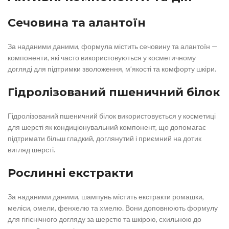
Сечовина та алантоїн
За наданими даними, формула містить сечовину та алантоїн —
компоненти, які часто використовуються у косметичному
догляді для підтримки зволоження, м’якості та комфорту шкіри.
Гідролізований пшеничний білок
Гідролізований пшеничний білок використовується у косметиці
для шерсті як кондиціонувальний компонент, що допомагає
підтримати більш гладкий, доглянутий і приємний на дотик
вигляд шерсті.
Рослинні екстракти
За наданими даними, шампунь містить екстракти ромашки,
меліси, омели, фенхелю та хмелю. Вони доповнюють формулу
для гігієнічного догляду за шерстю та шкірою, схильною до