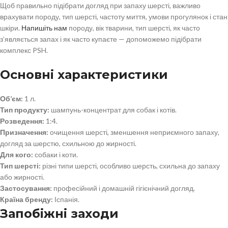
Щоб правильно підібрати догляд при запаху шерсті, важливо
врахувати породу, тип шерсті, частоту миття, умови прогулянок і стан
шкіри.
Напишіть нам
породу, вік тварини, тип шерсті, як часто
з’являється запах і як часто купаєте — допоможемо підібрати
комплекс PSH.
Основні характеристики
Об’єм:
1 л.
Тип продукту:
шампунь-концентрат для собак і котів.
Розведення:
1:4.
Призначення:
очищення шерсті, зменшення неприємного запаху,
догляд за шерстю, схильною до жирності.
Для кого:
собаки і коти.
Тип шерсті:
різні типи шерсті, особливо шерсть, схильна до запаху
або жирності.
Застосування:
професійний і домашній гігієнічний догляд.
Країна бренду:
Іспанія.
Запобіжні заходи