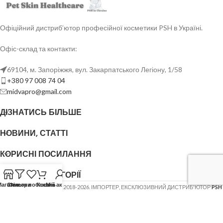
Офіційний дистриб’ютор професійної косметики PSH в Україні.
Офіс-склад та контакти:
69104, м. Запоріжжя, вул. Закарпатського Легіону, 1/58
+380 97 008 74 04
midvapro@gmail.com
ДІЗНАТИСЬ БІЛЬШЕ
НОВИНИ, СТАТТІ
КОРИСНІ ПОСИЛАННЯ
ОСНОВНІ КАТЕГОРІЇ
Магазин
Список побажань
Фільтри
Кошик
Мій акаунт
ФОП ШОВГЕНЮК Ю.В.
2018-2026. ІМПОРТЕР, ЕКСКЛЮЗИВНИЙ ДИСТРИБ'ЮТОР
PSH
(Pet Skin Healthcare)
.