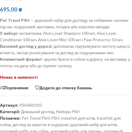
695,00
₴
Pet Travel PSH
— дорожній набір для догляду за собаками і котами
під час подорожей, виставок, поїздок або коротких виїздів.
У наборі:
косметичка, Aloe Lover Shampoo 100 мл, Aloe Lover
Conditioner 100 мл, Aloe Lover Mist 100 мл і Paw Protector 50 мл.
Базовий догляд у дорозі:
допомагає підтримувати чистоту шерсті,
м’якість, легше розчісування та догляд за подушечками лап.
Компактний формат:
зручно брати із собою в дорогу, на виставку, у
готель, на дачу або до грумінг-салону.
Немає в наявності
Порівняння
Додати до списку бажань
Артикул:
PSH001010
Категорії:
Домашній догляд
,
Набори PSH
Позначки:
Pet Travel PSH
,
PSH
,
travel kit для котів
,
travel kit для
собак
,
догляд за шерстю в подорожі
,
дорожній набір для котів
,
дорожній набір для собак
,
дорожній набір для тварин
,
дорожный