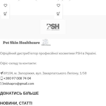
вера та гідролізовані протеїни сої
екстрактами, гідролізованим
діють і на шерсть, і на епідерміс,
протеїном пшениці та
допомагаючи утримувати вологу,
зволожувальними компонентами
пом’якшувати покрив і полегшувати
допомагає підтримувати м’якість,
розчісування. Рекомендований як
еластичність і виразність локону.
Крок 2 після шампуню Aloe Lover.
Підходить для салонного та
домашнього догляду, коли потрібно
дбайливо очистити шерсть і
полегшити подальше розчісування.
Офіційний дистриб’ютор професійної косметики PSH в Україні.
Офіс-склад та контакти:
69104, м. Запоріжжя, вул. Закарпатського Легіону, 1/58
+380 97 008 74 04
midvapro@gmail.com
ДІЗНАТИСЬ БІЛЬШЕ
НОВИНИ, СТАТТІ