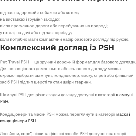
під час подорожей з собакою або котом;
на виставках і грумінг-заходах;
після прогулянок, дороги або перебування на природі;
у готелі, на дачі або під час переїзду;
коли потрібно мати компактний набір базового догляду під рукою.
Комплексний догляд із PSH
Pet Travel PSH — це зручний дорожній формат для базового догляду.
Для повноцінного домашнього або салонного догляду можна
окремо підібрати шампунь, кондиціонер, маску, спрей або фінішний
засіб PSH під тип шерсті та стан шкіри тварини.
Шампуні PSH для різних задач догляду доступні в категорії
шампуні
PSH
.
Кондиціонери та маски PSH можна переглянути в категорії
маски і
кондиціонери PSH
.
Лосьйони, спреї, пінки та фінішні засоби PSH доступні в категорії