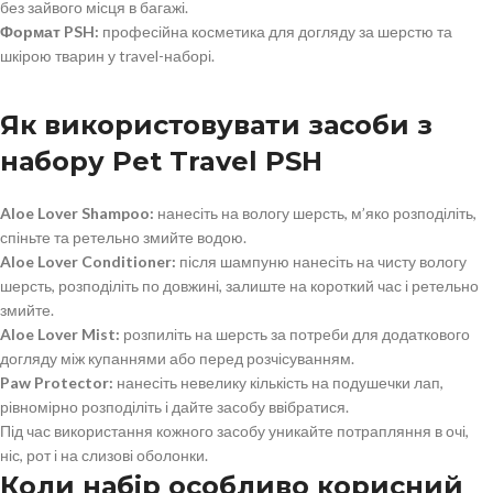
без зайвого місця в багажі.
Формат PSH:
професійна косметика для догляду за шерстю та
шкірою тварин у travel-наборі.
Як використовувати засоби з
набору Pet Travel PSH
Aloe Lover Shampoo:
нанесіть на вологу шерсть, м’яко розподіліть,
спіньте та ретельно змийте водою.
Aloe Lover Conditioner:
після шампуню нанесіть на чисту вологу
шерсть, розподіліть по довжині, залиште на короткий час і ретельно
змийте.
Aloe Lover Mist:
розпиліть на шерсть за потреби для додаткового
догляду між купаннями або перед розчісуванням.
Paw Protector:
нанесіть невелику кількість на подушечки лап,
рівномірно розподіліть і дайте засобу ввібратися.
Під час використання кожного засобу уникайте потрапляння в очі,
ніс, рот і на слизові оболонки.
Коли набір особливо корисний