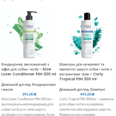
Кондиціонер зволожуючий з
Шампунь для кучерявої та
алое для собак і котів – Aloe
хвилястої шерсті собак і котів з
Lover Conditioner PSH 300 ml
екстрактами трав – Curly
Tropical PSH 300 ml
Домашній догляд
,
Кондиціонери
і маски
Домашній догляд
,
Шампуні
395,00
₴
495,00
₴
Aloe Lover Conditioner PSH 300 мл –
Curly Tropical PSH 300 мл — шампунь
зволожувальний кондиціонер для
для собак і котів з кучерявою,
собак і котів усіх типів шерсті,
хвилястою або кордовою шерстю.
особливо з чутливою шкірою. Алое
Формула з рослинними