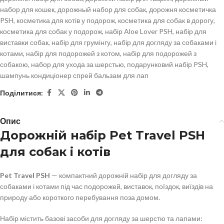
набор для кошек
,
дорожный набор для собак
,
дорожня косметичка
PSH
,
косметика для котів у подорож
,
косметика для собак в дорогу
,
косметика для собак у подорож
,
набір Aloe Lover PSH
,
набір для
виставки собак
,
набір для грумінгу
,
набір для догляду за собаками і
котами
,
набір для подорожей з котом
,
набір для подорожей з
собакою
,
набор для ухода за шерстью
,
подарунковий набір PSH
,
шампунь кондиціонер спрей бальзам для лап
Поділитися:
Опис
Дорожній набір Pet Travel PSH
для собак і котів
Pet Travel PSH
— компактний дорожній набір для догляду за
собаками і котами під час подорожей, виставок, поїздок, виїздів на
природу або короткого перебування поза домом.
Набір містить базові засоби для догляду за шерстю та лапами: