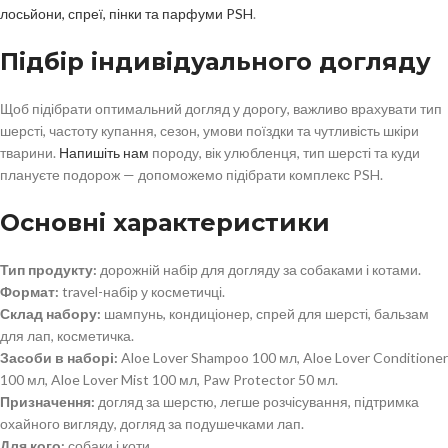
лосьйони, спреї, пінки та парфуми PSH
.
Підбір індивідуального догляду
Щоб підібрати оптимальний догляд у дорогу, важливо врахувати тип
шерсті, частоту купання, сезон, умови поїздки та чутливість шкіри
тварини.
Напишіть нам
породу, вік улюбленця, тип шерсті та куди
плануєте подорож — допоможемо підібрати комплекс PSH.
Основні характеристики
Тип продукту:
дорожній набір для догляду за собаками і котами.
Формат:
travel-набір у косметичці.
Склад набору:
шампунь, кондиціонер, спрей для шерсті, бальзам
для лап, косметичка.
Засоби в наборі:
Aloe Lover Shampoo 100 мл, Aloe Lover Conditioner
100 мл, Aloe Lover Mist 100 мл, Paw Protector 50 мл.
Призначення:
догляд за шерстю, легше розчісування, підтримка
охайного вигляду, догляд за подушечками лап.
Для кого:
собаки і коти.