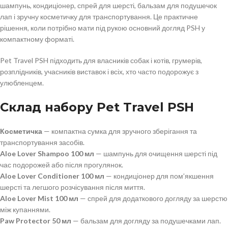
шампунь, кондиціонер, спрей для шерсті, бальзам для подушечок
лап і зручну косметичку для транспортування. Це практичне
рішення, коли потрібно мати під рукою основний догляд PSH у
компактному форматі.
Pet Travel PSH підходить для власників собак і котів, грумерів,
розплідників, учасників виставок і всіх, хто часто подорожує з
улюбленцем.
Склад набору Pet Travel PSH
Косметичка
— компактна сумка для зручного зберігання та
транспортування засобів.
Aloe Lover Shampoo 100 мл
— шампунь для очищення шерсті під
час подорожей або після прогулянок.
Aloe Lover Conditioner 100 мл
— кондиціонер для пом’якшення
шерсті та легшого розчісування після миття.
Aloe Lover Mist 100 мл
— спрей для додаткового догляду за шерстю
між купаннями.
Paw Protector 50 мл
— бальзам для догляду за подушечками лап.