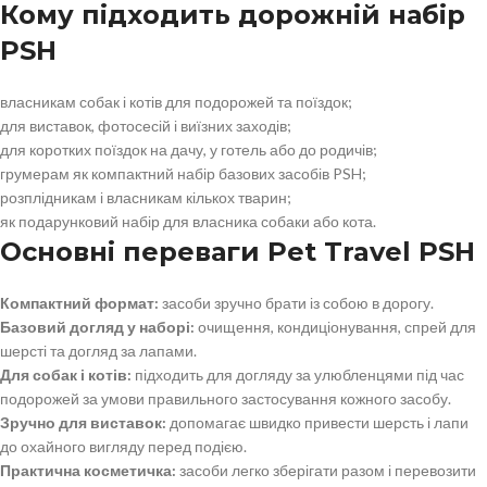
Кому підходить дорожній набір
PSH
власникам собак і котів для подорожей та поїздок;
для виставок, фотосесій і виїзних заходів;
для коротких поїздок на дачу, у готель або до родичів;
грумерам як компактний набір базових засобів PSH;
розплідникам і власникам кількох тварин;
як подарунковий набір для власника собаки або кота.
Основні переваги Pet Travel PSH
Компактний формат:
засоби зручно брати із собою в дорогу.
Базовий догляд у наборі:
очищення, кондиціонування, спрей для
шерсті та догляд за лапами.
Для собак і котів:
підходить для догляду за улюбленцями під час
подорожей за умови правильного застосування кожного засобу.
Зручно для виставок:
допомагає швидко привести шерсть і лапи
до охайного вигляду перед подією.
Практична косметичка:
засоби легко зберігати разом і перевозити