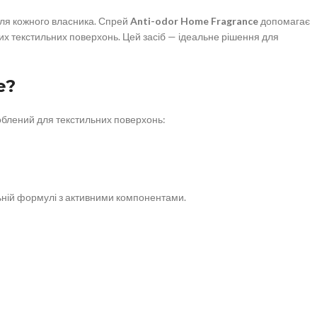
ля кожного власника. Спрей
Anti-odor Home Fragrance
допомагає
ших текстильних поверхонь. Цей засіб — ідеальне рішення для
e?
облений для текстильних поверхонь:
альній формулі з активними компонентами.