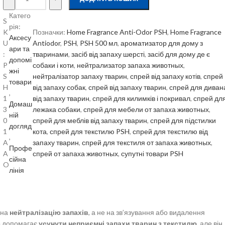
Катего
S
рія:
K
Позначки:
Home Fragrance Anti-Odor PSH
, 
Home Fragrance
Аксесу
U
Antiodor
, 
PSH
, 
PSH 500 мл
, 
ароматизатор для дому з
ари та
:
тваринами
, 
засіб від запаху шерсті
, 
засіб для дому де є
допомі
P
собаки і коти
, 
нейтрализатор запаха животных
, 
жні
S
нейтралізатор запаху тварин
, 
спрей від запаху котів
, 
спрей
товари
H
від запаху собак
, 
спрей від запаху тварин
, 
спрей для диван
, 
1
від запаху тварин
, 
спрей для килимків і покривал
, 
спрей дл
Домаш
3
лежака собаки
, 
спрей для мебели от запаха животных
, 
ній
0
спрей для меблів від запаху тварин
, 
спрей для підстилки
догляд
1
кота
, 
спрей для текстилю PSH
, 
спрей для текстилю від
, 
A
запаху тварин
, 
спрей для текстиля от запаха животных
, 
Профе
A
спрей от запаха животных
, 
супутні товари PSH
сійна
O
лінія
 на
нейтралізацію запахів
, а не на зв’язування або видалення
но допомагає
усунути неприємні запахи тварин з текстилю
, але він