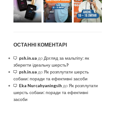
ОСТАННІ КОМЕНТАРІ
Догляд за мальтіпу: як
psh.in.ua
до
зберегти ідеальну шерсть?
Як розплутати шерсть
psh.in.ua
до
собаки: поради та ефективні засоби
Як розплутати
Eka Nurcahyaningsih
до
шерсть собаки: поради та ефективні
засоби