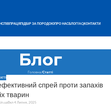
Н
СПІВПРАЦЯ
ПІДБІР ЗА ПОРОДОЮ
ПРО НАС
БЛОГ
FAQ
КОНТАКТИ
Блог
Головна
/
Статті
ТАТТІ
фективний спрей проти запахів
х тварин
.in.ua
Вкл 4 Липня, 2025