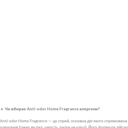
🔸
Чи вбирає Anti-odor Home Fragrance алергени?
Anti-odor Home Fragrance — це спрей, основна дія якого спрямована
алергенів (таких як пил, шерсть, пилок чи кліщі). Його формула дійс