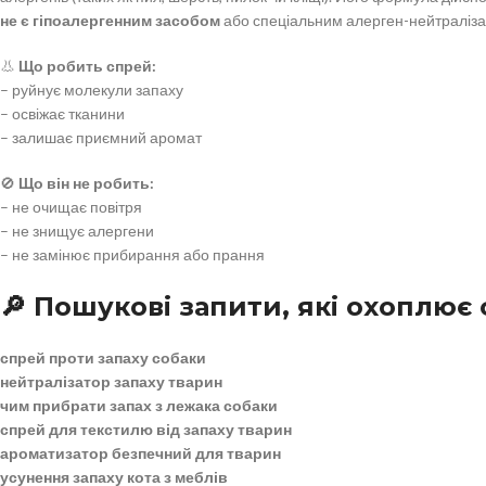
не є гіпоалергенним засобом
або спеціальним алерген-нейтраліза
👃
Що робить спрей:
– руйнує молекули запаху
– освіжає тканини
– залишає приємний аромат
🚫
Що він не робить:
– не очищає повітря
– не знищує алергени
– не замінює прибирання або прання
🔎 Пошукові запити, які охоплює 
спрей проти запаху собаки
нейтралізатор запаху тварин
чим прибрати запах з лежака собаки
спрей для текстилю від запаху тварин
ароматизатор безпечний для тварин
усунення запаху кота з меблів