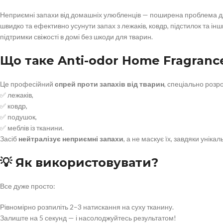
Неприємні запахи від домашніх улюбленців — поширена проблема д
швидко та ефективно усунути запах з лежаків, ковдр, підстилок та ін
підтримки свіжості в домі без шкоди для тварин.
Що таке Anti-odor Home Fragranc
Це професійний
спрей проти запахів від тварин
, спеціально розр
✅ лежаків,
✅ ковдр,
✅ подушок,
✅ меблів із тканини.
Засіб
нейтралізує неприємні запахи
, а не маскує їх, завдяки унік
💡 Як використовувати?
Все дуже просто:
Рівномірно розпиліть 2–3 натискання на суху тканину.
Залиште на 5 секунд — і насолоджуйтесь результатом!