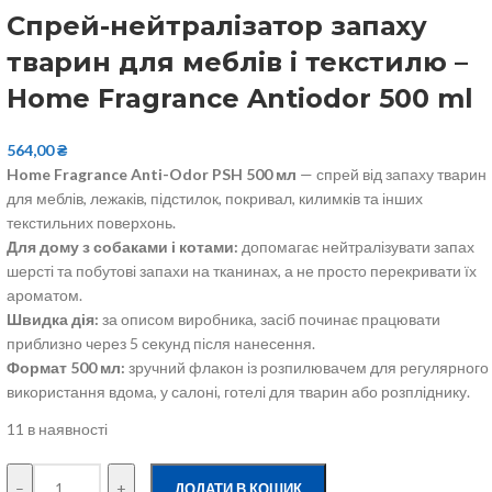
Спрей-нейтралізатор запаху
тварин для меблів і текстилю –
Home Fragrance Antiodor 500 ml
564,00
₴
Home Fragrance Anti-Odor PSH 500 мл
— спрей від запаху тварин
для меблів, лежаків, підстилок, покривал, килимків та інших
текстильних поверхонь.
Для дому з собаками і котами:
допомагає нейтралізувати запах
шерсті та побутові запахи на тканинах, а не просто перекривати їх
ароматом.
Швидка дія:
за описом виробника, засіб починає працювати
приблизно через 5 секунд після нанесення.
Формат 500 мл:
зручний флакон із розпилювачем для регулярного
використання вдома, у салоні, готелі для тварин або розпліднику.
11 в наявності
–
+
ДОДАТИ В КОШИК