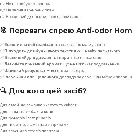
👉 Не потребує змивання.
👉 Не залишає жирних плям.
👉 Безпечний для тварин після висихання.
🎯 Переваги спрею Anti-odor Hom
✅
Ефективна нейтралізація
запахів, а не маскування
✅
Підходить для будь-якого текстилю
— навіть делікатного
✅
Безпечний для домашніх тварин
після висихання
✅
Легкий та приємний аромат
, що не викликає подразнення
✅
Швидкий результат
— всього за 5 секунд
✅
Ідеальний для щоденного догляду
за спальним місцем тварини
🔍 Для кого цей засіб?
Для сімей, де важлива чистота та свіжість
Для власників собак та котів
Для грумерів і ветеринарів
Для тих, хто здає житло з тваринами
Для власників готелів для тварин