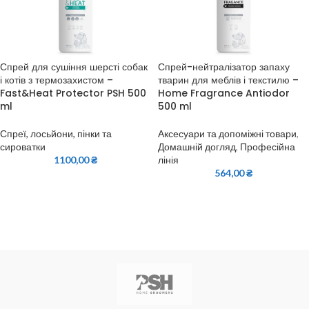
Спрей для сушіння шерсті собак
Спрей-нейтралізатор запаху
і котів з термозахистом –
тварин для меблів і текстилю –
Fast&Heat Protector PSH 500
Home Fragrance Antiodor
ml
500 ml
Спреї, лосьйони, пінки та
Аксесуари та допоміжні товари
,
сироватки
Домашній догляд
,
Професійна
1100,00
₴
лінія
564,00
₴