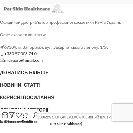
Офіційний дистриб’ютор професійної косметики PSH в Україні.
Офіс-склад та контакти:
69104, м. Запоріжжя, вул. Закарпатського Легіону, 1/58
+380 97 008 74 04
midvapro@gmail.com
ДІЗНАТИСЬ БІЛЬШЕ
НОВИНИ, СТАТТІ
КОРИСНІ ПОСИЛАННЯ
ОСНОВНІ КАТЕГОРІЇ
ФОП ШОВГЕНЮК Ю.В.
2018-2026. ІМПОРТЕР, ЕКСКЛЮЗИВНИЙ ДИСТРИБ'ЮТОР
PSH
Магазин
Список побажань
Фільтри
Кошик
Мій акаунт
(Pet Skin Healthcare)
.