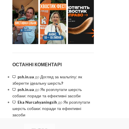
ОСТАННІ КОМЕНТАРІ
Догляд за мальтіпу: як
psh.in.ua
до
зберегти ідеальну шерсть?
Як розплутати шерсть
psh.in.ua
до
собаки: поради та ефективні засоби
Як розплутати
Eka Nurcahyaningsih
до
шерсть собаки: поради та ефективні
засоби