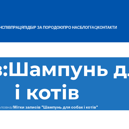
Н
СПІВПРАЦЯ
ПІДБІР ЗА ПОРОДОЮ
ПРО НАС
БЛОГ
FAQ
КОНТАКТИ
ів:Шампунь д
і котів
оловна
/
Мітки записів "Шампунь для собак і котів"