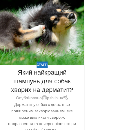
СТАТТІ
Який найкращий
шампунь для собак
хворих на дерматит?
Опубліковано
psh.in.ua
Дерматит у собак є достатньо
поширеним захворюванням, яке
може викликати свербіж,
подразнення та почервоніння шкіри
у собак. Достатн...