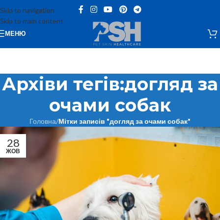
Skip to navigation
Skip to main content
МЕНЮ
Архіви тегів:догляд за
очами собак
Головна
/
Мітки записів "догляд за очами собак"
28
ЖОВ