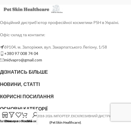
Офіційний дистриб’ютор професійної косметики PSH в Україні.
Офіс-склад та контакти:
69104, м. Запоріжжя, вул. Закарпатського Легіону, 1/58
+380 97 008 74 04
midvapro@gmail.com
ДІЗНАТИСЬ БІЛЬШЕ
НОВИНИ, СТАТТІ
КОРИСНІ ПОСИЛАННЯ
ОСНОВНІ КАТЕГОРІЇ
ФОП ШОВГЕНЮК Ю.В.
2018-2026. ІМПОРТЕР, ЕКСКЛЮЗИВНИЙ ДИСТРИБ'ЮТОР
PSH
Магазин
Список побажань
Фільтри
Кошик
Мій акаунт
(Pet Skin Healthcare)
.