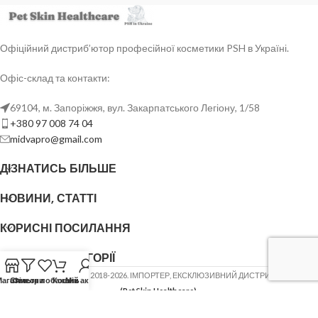
Офіційний дистриб’ютор професійної косметики PSH в Україні.
Офіс-склад та контакти:
69104, м. Запоріжжя, вул. Закарпатського Легіону, 1/58
+380 97 008 74 04
midvapro@gmail.com
ДІЗНАТИСЬ БІЛЬШЕ
НОВИНИ, СТАТТІ
КОРИСНІ ПОСИЛАННЯ
ОСНОВНІ КАТЕГОРІЇ
ФОП ШОВГЕНЮК Ю.В.
2018-2026. ІМПОРТЕР, ЕКСКЛЮЗИВНИЙ ДИСТРИБ'ЮТОР
PSH
Магазин
Список побажань
Фільтри
Кошик
Мій акаунт
(Pet Skin Healthcare)
.