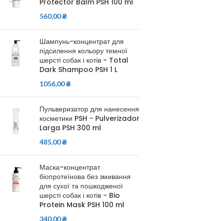
Protector Balm PSH 100 ml
560,00
₴
Шампунь-концентрат для
підсилення кольору темної
шерсті собак і котів - Total
Dark Shampoo PSH 1 L
1056,00
₴
Пульверизатор для нанесення
косметики PSH - Pulverizador
Larga PSH 300 ml
485,00
₴
Маска-концентрат
біопротеїнова без змивання
для сухої та пошкодженої
шерсті собак і котів - Bio
Protein Mask PSH 100 ml
340,00
₴