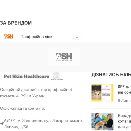
ЗА БРЕНДОМ
Професійна лінія
1
ДІЗНАТИСЬ БІЛ
SPF дл
Офіційний дистриб’ютор професійної
від со
косметики PSH в Україні.
8 Липн
Офіс-склад та контакти:
Випаді
69104, м. Запоріжжя, вул. Закарпатського
котів: 
для де
Легіону, 1/58