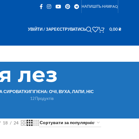
НАПИШІТЬ НАМ
FAQ
УВІЙТИ / ЗАРЕЄСТРУВАТИСЬ
0,00
₴
я лез
ТА СИРОВАТКИ
ГІГІЄНА: ОЧІ, ВУХА, ЛАПИ, НІС
12 Продуктів
18
24