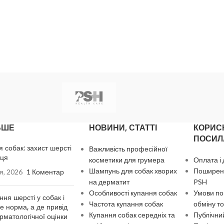
ЬШЕ
НОВИНИ, СТАТТІ
КОРИС
ПОСИЛ
я собак: захист шерсті
Важливість професійної
нця
косметики для грумера
Оплата і
Шампунь для собак хворих
Поширені
я, 2026
1 Коментар
на дерматит
PSH
Особливості купання собак
Умови по
ння шерсті у собак і
Частота купання собак
обміну то
де норма, а де привід
Купання собак середніх та
Публічний
рматологічної оцінки