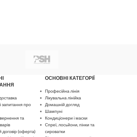
НІ
ОСНОВНІ КАТЕГОРІЇ
АННЯ
Професійна лінія
 доставка
Лікувальна лінійка
 запитання про
Домашній догляд
Шампуні
вернення та
Кондиціонери і маски
варів
Спреї, лосьйони, пінки та
 договір (оферта)
сироватки