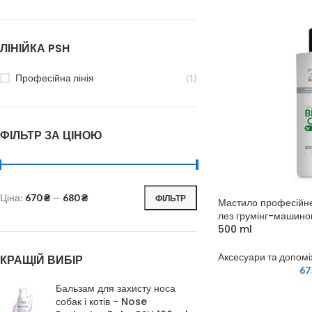
ЛІНІЙКА PSH
Професійна лінія
(1)
ФІЛЬТР ЗА ЦІНОЮ
Ціна:
670 ₴
—
680 ₴
ФІЛЬТР
Мастило професійне 
лез грумінг-машино
500 ml
Аксесуари та допомі
КРАЩІЙ ВИБІР
67
Бальзам для захисту носа
собак і котів - Nose