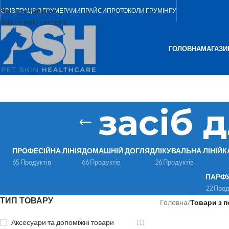
Skip to navigation
СПІВПРАЦЯ З ГРУМЕРАМИ
ПРАЙСИ
ПРОТОКОЛИ ГРУМІНГУ
Skip to main content
ГОЛОВНА
МАГАЗИ
засіб 
ПРОФЕСІЙНА ЛІНІЯ
ДОМАШНІЙ ДОГЛЯД
ЛІКУВАЛЬНА ЛІНІЙК
65 Продуктів
66 Продуктів
26 Продуктів
ПАРФ
22 Прод
ТИП ТОВАРУ
Головна
/
Товари з п
Аксесуари та допоміжні товари
(1)