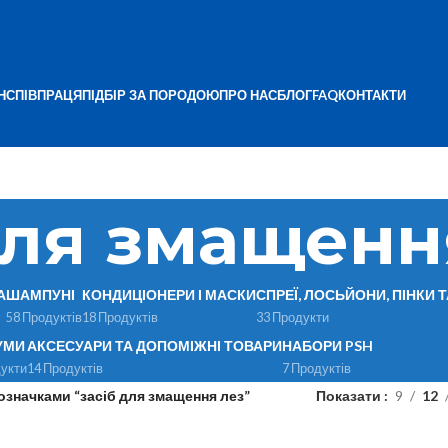
Н
СПІВПРАЦЯ
ПІДБІР ЗА ПОРОДОЮ
ПРО НАС
БЛОГ
FAQ
КОНТАКТИ
для змащенн
А
ШАМПУНІ
КОНДИЦІОНЕРИ І МАСКИ
СПРЕЇ, ЛОСЬЙОНИ, ПІНКИ 
58 Продуктів
18 Продуктів
33 Продукти
УМИ
АКСЕСУАРИ ТА ДОПОМІЖНІ ТОВАРИ
НАБОРИ PSH
укти
14 Продуктів
7 Продуктів
означками “засіб для змащення лез”
Показати
9
12