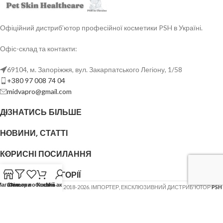
Офіційний дистриб’ютор професійної косметики PSH в Україні.
Офіс-склад та контакти:
69104, м. Запоріжжя, вул. Закарпатського Легіону, 1/58
+380 97 008 74 04
midvapro@gmail.com
ДІЗНАТИСЬ БІЛЬШЕ
НОВИНИ, СТАТТІ
КОРИСНІ ПОСИЛАННЯ
ОСНОВНІ КАТЕГОРІЇ
Магазин
Список побажань
Фільтри
Кошик
Мій акаунт
ФОП ШОВГЕНЮК Ю.В.
2018-2026. ІМПОРТЕР, ЕКСКЛЮЗИВНИЙ ДИСТРИБ'ЮТОР
PSH
(Pet Skin Healthcare)
.