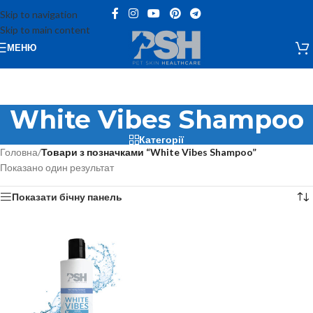
Skip to navigation
Skip to main content
МЕНЮ
White Vibes Shampoo
Категорії
Головна
/
Товари з позначками “White Vibes Shampoo”
Показано один результат
Показати бічну панель