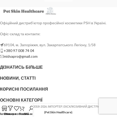
Офіційний дистриб’ютор професійної косметики PSH в Україні.
Офіс-склад та контакти:
69104, м. Запоріжжя, вул. Закарпатського Легіону, 1/58
+380 97 008 74 04
midvapro@gmail.com
ДІЗНАТИСЬ БІЛЬШЕ
НОВИНИ, СТАТТІ
КОРИСНІ ПОСИЛАННЯ
ОСНОВНІ КАТЕГОРІЇ
ФОП ШОВГЕНЮК Ю.В.
2018-2026. ІМПОРТЕР, ЕКСКЛЮЗИВНИЙ ДИСТРИБ'ЮТОР
PSH
(Pet Skin Healthcare)
.
Магазин
Список побажань
Фільтри
Кошик
Мій акаунт