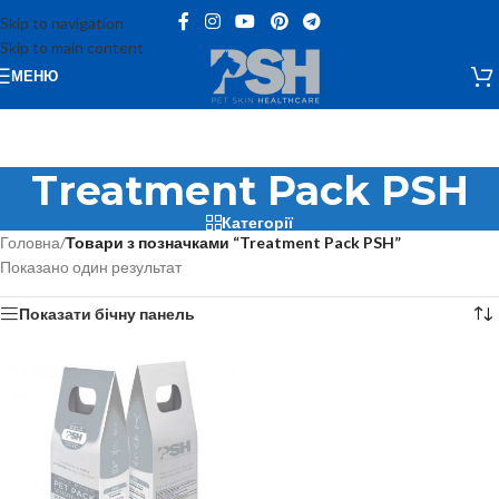
Skip to navigation
Skip to main content
МЕНЮ
Treatment Pack PSH
Категорії
Головна
/
Товари з позначками “Treatment Pack PSH”
Показано один результат
Показати бічну панель