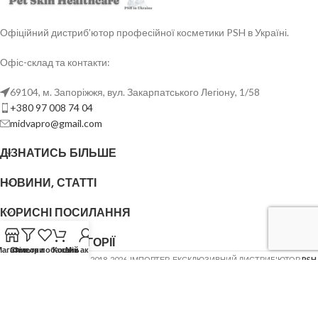
Офіційний дистриб’ютор професійної косметики PSH в Україні.
Офіс-склад та контакти:
69104, м. Запоріжжя, вул. Закарпатського Легіону, 1/58
+380 97 008 74 04
midvapro@gmail.com
ДІЗНАТИСЬ БІЛЬШЕ
НОВИНИ, СТАТТІ
КОРИСНІ ПОСИЛАННЯ
ОСНОВНІ КАТЕГОРІЇ
Магазин
Список побажань
Фільтри
Кошик
Мій акаунт
ФОП ШОВГЕНЮК Ю.В.
2018-2026. ІМПОРТЕР, ЕКСКЛЮЗИВНИЙ ДИСТРИБ'ЮТОР
PSH
(Pet Skin Healthcare)
.