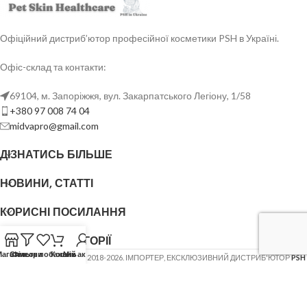
Офіційний дистриб’ютор професійної косметики PSH в Україні.
Офіс-склад та контакти:
69104, м. Запоріжжя, вул. Закарпатського Легіону, 1/58
+380 97 008 74 04
midvapro@gmail.com
ДІЗНАТИСЬ БІЛЬШЕ
НОВИНИ, СТАТТІ
КОРИСНІ ПОСИЛАННЯ
ОСНОВНІ КАТЕГОРІЇ
Магазин
Список побажань
Фільтри
Кошик
Мій акаунт
ФОП ШОВГЕНЮК Ю.В.
2018-2026. ІМПОРТЕР, ЕКСКЛЮЗИВНИЙ ДИСТРИБ'ЮТОР
PSH
(Pet Skin Healthcare)
.