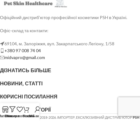
Офіційний дистриб’ютор професійної косметики PSH в Україні.
Офіс-склад та контакти:
69104, м. Запоріжжя, вул. Закарпатського Легіону, 1/58
+380 97 008 74 04
midvapro@gmail.com
ДІЗНАТИСЬ БІЛЬШЕ
НОВИНИ, СТАТТІ
КОРИСНІ ПОСИЛАННЯ
ОСНОВНІ КАТЕГОРІЇ
Магазин
Список побажань
Фільтри
Кошик
Мій акаунт
ФОП ШОВГЕНЮК Ю.В.
2018-2026. ІМПОРТЕР, ЕКСКЛЮЗИВНИЙ ДИСТРИБ'ЮТОР
PSH
(Pet Skin Healthcare)
.