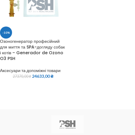
-10%
Озоногенератор професійний
для миття та SPA-догляду собак
і котів – Generador de Ozono
O3 PSH
Аксесуари та допоміжні товари
24633,00
₴
27370,00
₴