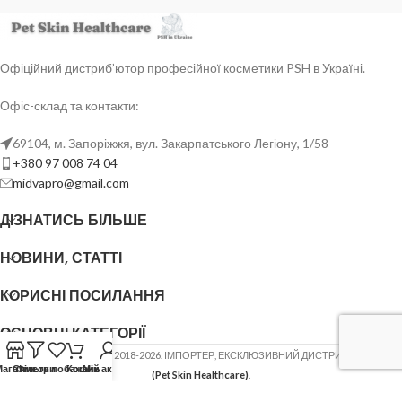
Офіційний дистриб’ютор професійної косметики PSH в Україні.
Офіс-склад та контакти:
69104, м. Запоріжжя, вул. Закарпатського Легіону, 1/58
+380 97 008 74 04
midvapro@gmail.com
ДІЗНАТИСЬ БІЛЬШЕ
НОВИНИ, СТАТТІ
КОРИСНІ ПОСИЛАННЯ
ОСНОВНІ КАТЕГОРІЇ
ФОП ШОВГЕНЮК Ю.В.
2018-2026. ІМПОРТЕР, ЕКСКЛЮЗИВНИЙ ДИСТРИБ'ЮТОР
PSH
Магазин
Список побажань
Фільтри
Кошик
Мій акаунт
(Pet Skin Healthcare)
.