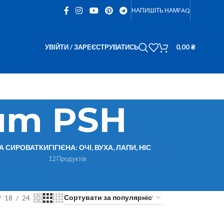
НАПИШІТЬ НАМ
FAQ
УВІЙТИ / ЗАРЕЄСТРУВАТИСЬ
0,00
₴
fum PSH
ТА СИРОВАТКИ
ГІГІЄНА: ОЧІ, ВУХА, ЛАПИ, НІС
12 Продуктів
18
24