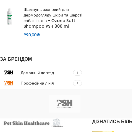
Шампунь озоновий для
дермодогляду шкіри та шерсті
собак і котів - Ozone Soft
Shampoo PSH 300 ml
990,00
₴
ЗА БРЕНДОМ
Домашній догляд
1
Професійна лінія
1
ДІЗНАТИСЬ БІЛ