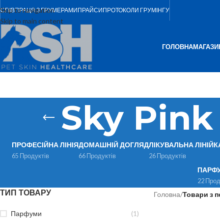
Skip to navigation
СПІВПРАЦЯ З ГРУМЕРАМИ
ПРАЙСИ
ПРОТОКОЛИ ГРУМІНГУ
Skip to main content
ГОЛОВНА
МАГАЗИ
Sky Pink
ПРОФЕСІЙНА ЛІНІЯ
ДОМАШНІЙ ДОГЛЯД
ЛІКУВАЛЬНА ЛІНІЙК
65 Продуктів
66 Продуктів
26 Продуктів
ПАРФ
22 Прод
ТИП ТОВАРУ
Головна
/
Товари з п
Парфуми
(1)