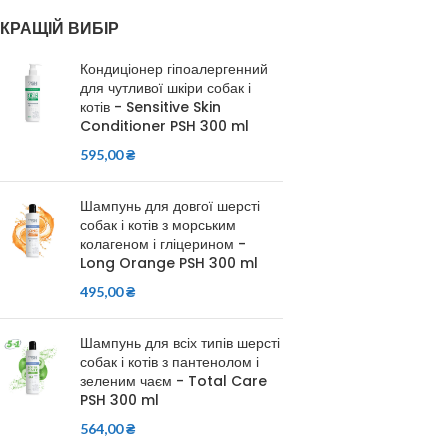
КРАЩІЙ ВИБІР
Кондиціонер гіпоалергенний
для чутливої шкіри собак і
котів - Sensitive Skin
Conditioner PSH 300 ml
595,00
₴
Шампунь для довгої шерсті
собак і котів з морським
колагеном і гліцерином -
Long Orange PSH 300 ml
495,00
₴
Шампунь для всіх типів шерсті
собак і котів з пантенолом і
зеленим чаєм - Total Care
PSH 300 ml
564,00
₴