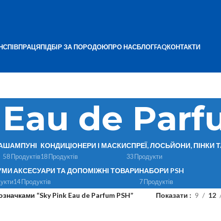
Н
СПІВПРАЦЯ
ПІДБІР ЗА ПОРОДОЮ
ПРО НАС
БЛОГ
FAQ
КОНТАКТИ
 Eau de Par
А
ШАМПУНІ
КОНДИЦІОНЕРИ І МАСКИ
СПРЕЇ, ЛОСЬЙОНИ, ПІНКИ 
58 Продуктів
18 Продуктів
33 Продукти
УМИ
АКСЕСУАРИ ТА ДОПОМІЖНІ ТОВАРИ
НАБОРИ PSH
укти
14 Продуктів
7 Продуктів
означками “Sky Pink Eau de Parfum PSH”
Показати
9
12