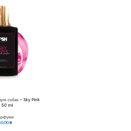
ля собак – Sky Pink
 50 ml
арфуми
50,00
₴