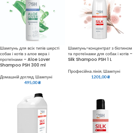
Шампунь для всіх типів шерсті
Шампунь-концентрат з біотином
собак і котів з алое вера і
та протеїнами для собак і котів –
протеїнами – Aloe Lover
Silk Shampoo PSH 1 L
Shampoo PSH 300 ml
Професійна лінія
,
Шампуні
Домашній догляд
,
Шампуні
1201,00
₴
495,00
₴