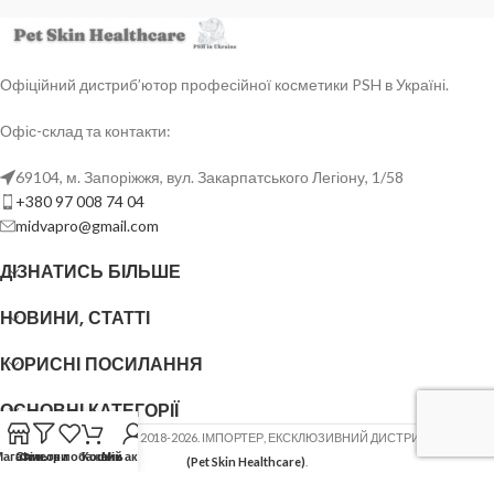
Офіційний дистриб’ютор професійної косметики PSH в Україні.
Офіс-склад та контакти:
69104, м. Запоріжжя, вул. Закарпатського Легіону, 1/58
+380 97 008 74 04
midvapro@gmail.com
ДІЗНАТИСЬ БІЛЬШЕ
НОВИНИ, СТАТТІ
КОРИСНІ ПОСИЛАННЯ
ОСНОВНІ КАТЕГОРІЇ
ФОП ШОВГЕНЮК Ю.В.
2018-2026. ІМПОРТЕР, ЕКСКЛЮЗИВНИЙ ДИСТРИБ'ЮТОР
PSH
Магазин
Список побажань
Фільтри
Кошик
Мій акаунт
(Pet Skin Healthcare)
.