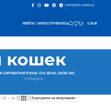
НАПИШІТЬ НАМ
FAQ
УВІЙТИ / ЗАРЕЄСТРУВАТИСЬ
0,00
₴
и кошек
ТА СИРОВАТКИ
ГІГІЄНА: ОЧІ, ВУХА, ЛАПИ, НІС
12 Продуктів
18
24