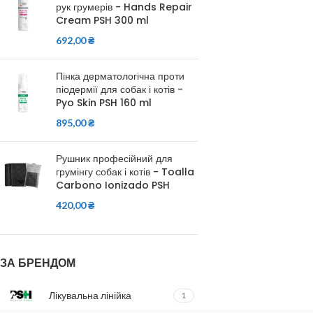
рук грумерів - Hands Repair
Cream PSH 300 ml
692,00
₴
Пінка дерматологічна проти
піодермії для собак і котів -
Pyo Skin PSH 160 ml
895,00
₴
Рушник професійний для
грумінгу собак і котів - Toalla
Carbono Ionizado PSH
420,00
₴
ЗА БРЕНДОМ
Лікувальна лінійка
1