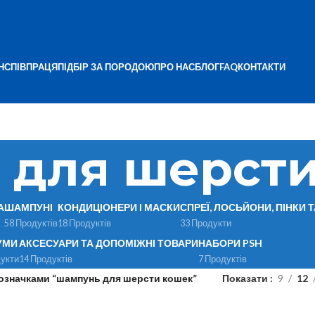
Н
СПІВПРАЦЯ
ПІДБІР ЗА ПОРОДОЮ
ПРО НАС
БЛОГ
FAQ
КОНТАКТИ
 для шерст
А
ШАМПУНІ
КОНДИЦІОНЕРИ І МАСКИ
СПРЕЇ, ЛОСЬЙОНИ, ПІНКИ 
58 Продуктів
18 Продуктів
33 Продукти
УМИ
АКСЕСУАРИ ТА ДОПОМІЖНІ ТОВАРИ
НАБОРИ PSH
укти
14 Продуктів
7 Продуктів
позначками “шампунь для шерсти кошек”
Показати
9
12