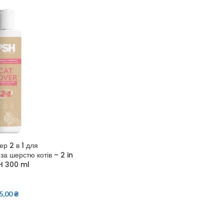
р 2 в 1 для
за шерстю котів – 2 in
H 300 ml
5,00
₴