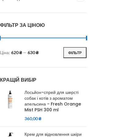
ФІЛЬТР ЗА ЦІНОЮ
Ціна:
620 ₴
—
630 ₴
ФІЛЬТР
КРАЩІЙ ВИБІР
Лосьйон-спрей для шерсті
собак і котів з ароматом
апельсина - Fresh Orange
Mist PSH 300 ml
360,00
₴
Крем для відновлення шкіри