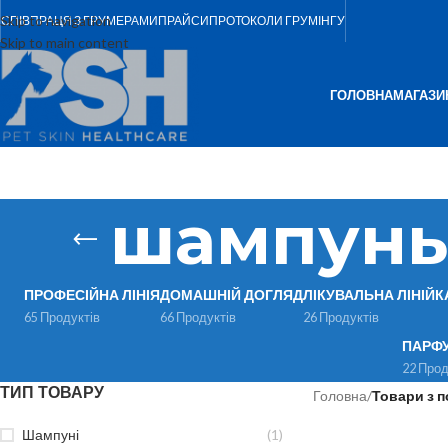
Skip to navigation
СПІВПРАЦЯ З ГРУМЕРАМИ
ПРАЙСИ
ПРОТОКОЛИ ГРУМІНГУ
Skip to main content
ГОЛОВНА
МАГАЗИ
шампунь
ПРОФЕСІЙНА ЛІНІЯ
ДОМАШНІЙ ДОГЛЯД
ЛІКУВАЛЬНА ЛІНІЙК
65 Продуктів
66 Продуктів
26 Продуктів
ПАРФ
22 Прод
ТИП ТОВАРУ
Головна
/
Товари з 
Шампуні
(1)