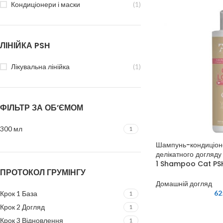
Кондиціонери і маски
(1)
ЛІНІЙКА PSH
Лікувальна лінійка
(1)
ФІЛЬТР ЗА ОБ’ЄМОМ
300 мл
1
Шампунь-кондиціоне
делікатного догляду 
1 Shampoo Cat PS
ПРОТОКОЛ ГРУМІНГУ
Домашній догляд
62
Крок 1 База
1
Крок 2 Догляд
1
Крок 3 Відновлення
1