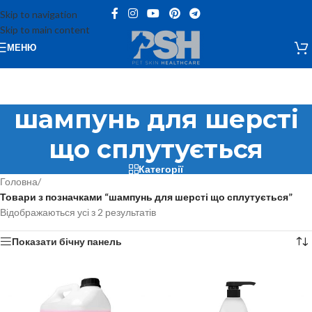
Skip to navigation
Skip to main content
МЕНЮ
шампунь для шерсті
що сплутується
Категорії
Головна
/
Товари з позначками “шампунь для шерсті що сплутується”
Відображаються усі з 2 результатів
Показати бічну панель