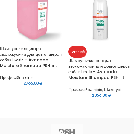
Шампунь-концентрат
ГАРЯЧИЙ
зволожуючий для довгої шерсті
собак і котів – Avocado
Шампунь-концентрат
Moisture Shampoo PSH 5 L
зволожуючий для довгої шерсті
собак і котів – Avocado
Moisture Shampoo PSH 1 L
Професійна лінія
2766,00
₴
Професійна лінія
,
Шампуні
1056,00
₴