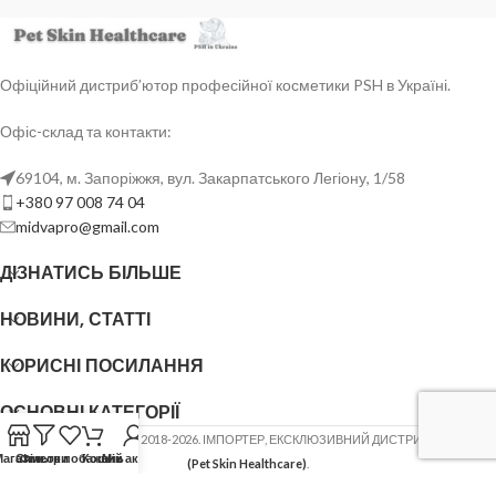
Офіційний дистриб’ютор професійної косметики PSH в Україні.
Офіс-склад та контакти:
69104, м. Запоріжжя, вул. Закарпатського Легіону, 1/58
+380 97 008 74 04
midvapro@gmail.com
ДІЗНАТИСЬ БІЛЬШЕ
НОВИНИ, СТАТТІ
КОРИСНІ ПОСИЛАННЯ
ОСНОВНІ КАТЕГОРІЇ
ФОП ШОВГЕНЮК Ю.В.
2018-2026. ІМПОРТЕР, ЕКСКЛЮЗИВНИЙ ДИСТРИБ'ЮТОР
PSH
Магазин
Список побажань
Фільтри
Кошик
Мій акаунт
(Pet Skin Healthcare)
.