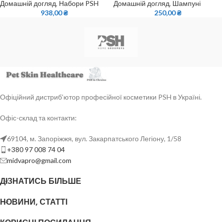
Домашній догляд
,
Набори PSH
Домашній догляд
,
Шампуні
938,00
₴
250,00
₴
Офіційний дистриб’ютор професійної косметики PSH в Україні.
Офіс-склад та контакти:
69104, м. Запоріжжя, вул. Закарпатського Легіону, 1/58
+380 97 008 74 04
midvapro@gmail.com
ДІЗНАТИСЬ БІЛЬШЕ
НОВИНИ, СТАТТІ