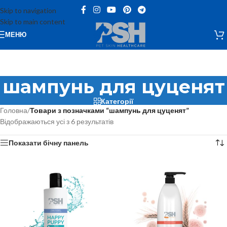
Skip to navigation
Skip to main content
МЕНЮ
шампунь для цуценят
Категорії
Головна
/
Товари з позначками “шампунь для цуценят”
Відображаються усі з 6 результатів
Показати бічну панель