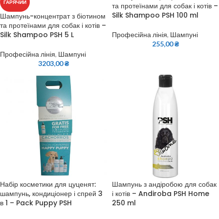
ГАРЯЧИЙ
та протеїнами для собак і котів –
Silk Shampoo PSH 100 ml
Шампунь-концентрат з біотином
та протеїнами для собак і котів –
Silk Shampoo PSH 5 L
Професійна лінія
,
Шампуні
255,00
₴
Професійна лінія
,
Шампуні
3203,00
₴
Набір косметики для цуценят:
Шампунь з андіробою для собак
шампунь, кондиціонер і спрей 3
і котів – Andiroba PSH Home
в 1 – Pack Puppy PSH
250 ml