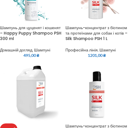
Шампунь для цуценят і кошенят
Шампунь-концентрат з біотином
– Happy Puppy Shampoo PSH
та протеїнами для собак і котів –
300 ml
Silk Shampoo PSH 1 L
Домашній догляд
,
Шампуні
Професійна лінія
,
Шампуні
495,00
₴
1201,00
₴
Шампунь-концентрат з біотином