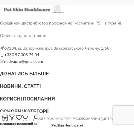
Офіційний дистриб’ютор професійної косметики PSH в Україні.
Офіс-склад та контакти:
69104, м. Запоріжжя, вул. Закарпатського Легіону, 1/58
+380 97 008 74 04
midvapro@gmail.com
ДІЗНАТИСЬ БІЛЬШЕ
НОВИНИ, СТАТТІ
КОРИСНІ ПОСИЛАННЯ
ОСНОВНІ КАТЕГОРІЇ
ФОП ШОВГЕНЮК Ю.В.
2018-2026. ІМПОРТЕР, ЕКСКЛЮЗИВНИЙ ДИСТРИБ'ЮТОР
PSH
Магазин
Список побажань
Фільтри
Кошик
Мій акаунт
(Pet Skin Healthcare)
.