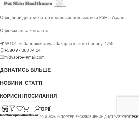
Офіційний дистриб’ютор професійної косметики PSH в Україні.
Офіс-склад та контакти:
69104, м. Запоріжжя, вул. Закарпатського Легіону, 1/58
+380 97 008 74 04
midvapro@gmail.com
ДІЗНАТИСЬ БІЛЬШЕ
НОВИНИ, СТАТТІ
КОРИСНІ ПОСИЛАННЯ
ОСНОВНІ КАТЕГОРІЇ
Магазин
Список побажань
Фільтри
Кошик
Мій акаунт
ФОП ШОВГЕНЮК Ю.В.
2018-2026. ІМПОРТЕР, ЕКСКЛЮЗИВНИЙ ДИСТРИБ'ЮТОР
PSH
(Pet Skin Healthcare)
.