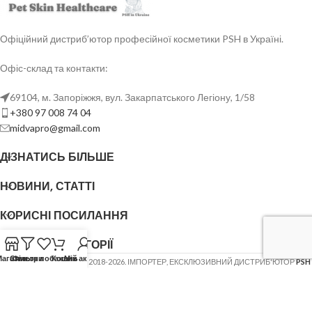
Офіційний дистриб’ютор професійної косметики PSH в Україні.
Офіс-склад та контакти:
69104, м. Запоріжжя, вул. Закарпатського Легіону, 1/58
+380 97 008 74 04
midvapro@gmail.com
ДІЗНАТИСЬ БІЛЬШЕ
НОВИНИ, СТАТТІ
КОРИСНІ ПОСИЛАННЯ
ОСНОВНІ КАТЕГОРІЇ
Магазин
Список побажань
Фільтри
Кошик
Мій акаунт
ФОП ШОВГЕНЮК Ю.В.
2018-2026. ІМПОРТЕР, ЕКСКЛЮЗИВНИЙ ДИСТРИБ'ЮТОР
PSH
(Pet Skin Healthcare)
.