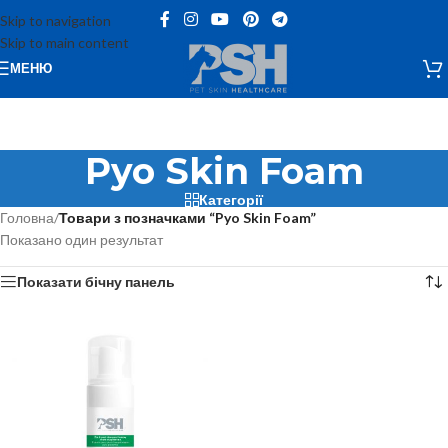
Skip to navigation
Skip to main content
МЕНЮ
Pyo Skin Foam
Категорії
Головна
/
Товари з позначками “Pyo Skin Foam”
Показано один результат
Показати бічну панель