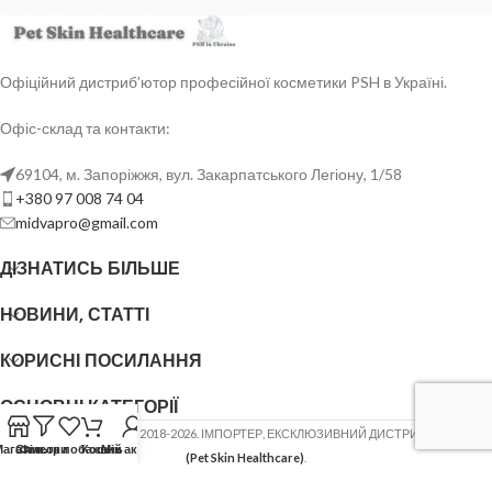
Офіційний дистриб’ютор професійної косметики PSH в Україні.
Офіс-склад та контакти:
69104, м. Запоріжжя, вул. Закарпатського Легіону, 1/58
+380 97 008 74 04
midvapro@gmail.com
ДІЗНАТИСЬ БІЛЬШЕ
НОВИНИ, СТАТТІ
КОРИСНІ ПОСИЛАННЯ
ОСНОВНІ КАТЕГОРІЇ
ФОП ШОВГЕНЮК Ю.В.
2018-2026. ІМПОРТЕР, ЕКСКЛЮЗИВНИЙ ДИСТРИБ'ЮТОР
PSH
Магазин
Список побажань
Фільтри
Кошик
Мій акаунт
(Pet Skin Healthcare)
.