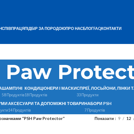
Н
СПІВПРАЦЯ
ПІДБІР ЗА ПОРОДОЮ
ПРО НАС
БЛОГ
FAQ
КОНТАКТИ
 Paw Protect
А
ШАМПУНІ
КОНДИЦІОНЕРИ І МАСКИ
СПРЕЇ, ЛОСЬЙОНИ, ПІНКИ 
58 Продуктів
18 Продуктів
33 Продукти
УМИ
АКСЕСУАРИ ТА ДОПОМІЖНІ ТОВАРИ
НАБОРИ PSH
укти
14 Продуктів
7 Продуктів
означками “PSH Paw Protector”
Показати
9
12