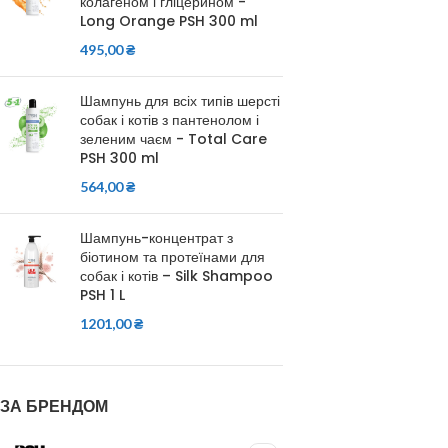
колагеном і гліцерином -
Long Orange PSH 300 ml
495,00
₴
Шампунь для всіх типів шерсті
собак і котів з пантенолом і
зеленим чаєм - Total Care
PSH 300 ml
564,00
₴
Шампунь-концентрат з
біотином та протеїнами для
собак і котів – Silk Shampoo
PSH 1 L
1201,00
₴
ЗА БРЕНДОМ