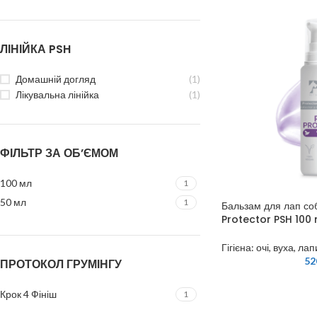
ЛІНІЙКА PSH
Домашній догляд
(1)
Лікувальна лінійка
(1)
ФІЛЬТР ЗА ОБ’ЄМОМ
100 мл
1
50 мл
1
Бальзам для лап соб
Protector PSH 100 
Гігієна: очі, вуха, лап
52
ПРОТОКОЛ ГРУМІНГУ
Крок 4 Фініш
1