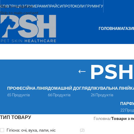
Skip to navigation
СПІВПРАЦЯ З ГРУМЕРАМИ
ПРАЙСИ
ПРОТОКОЛИ ГРУМІНГУ
Skip to main content
ГОЛОВНА
МАГАЗИ
PSH
ПРОФЕСІЙНА ЛІНІЯ
ДОМАШНІЙ ДОГЛЯД
ЛІКУВАЛЬНА ЛІНІЙК
65 Продуктів
66 Продуктів
26 Продуктів
ПАРФ
22 Прод
ТИП ТОВАРУ
Головна
/
Товари з п
Гігієна: очі, вуха, лапи, ніс
(2)