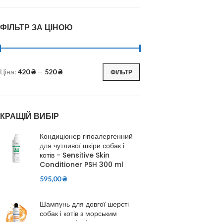
ФІЛЬТР ЗА ЦІНОЮ
Ціна:
420 ₴
—
520 ₴
ФІЛЬТР
КРАЩІЙ ВИБІР
Кондиціонер гіпоалергенний
для чутливої шкіри собак і
котів - Sensitive Skin
Conditioner PSH 300 ml
595,00
₴
Шампунь для довгої шерсті
собак і котів з морським