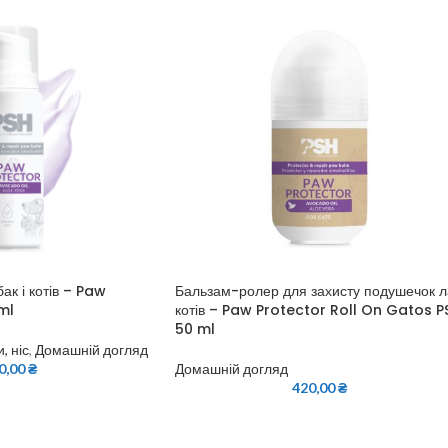
ак і котів – Paw
Бальзам-ролер для захисту подушечок л
ml
котів – Paw Protector Roll On Gatos P
50 ml
и, ніс
,
Домашній догляд
0,00
₴
Домашній догляд
420,00
₴