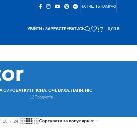
НАПИШІТЬ НАМ
FAQ
УВІЙТИ / ЗАРЕЄСТРУВАТИСЬ
0,00
₴
or
ТА СИРОВАТКИ
ГІГІЄНА: ОЧІ, ВУХА, ЛАПИ, НІС
12 Продуктів
18
24