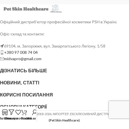
Офіційний дистриб’ютор професійної косметики PSH в Україні.
Офіс-склад та контакти:
69104, м. Запоріжжя, вул. Закарпатського Легіону, 1/58
+380 97 008 74 04
midvapro@gmail.com
ДІЗНАТИСЬ БІЛЬШЕ
НОВИНИ, СТАТТІ
КОРИСНІ ПОСИЛАННЯ
ОСНОВНІ КАТЕГОРІЇ
ФОП ШОВГЕНЮК Ю.В.
2018-2026. ІМПОРТЕР, ЕКСКЛЮЗИВНИЙ ДИСТРИБ'ЮТОР
PSH
Магазин
Список побажань
Фільтри
Кошик
Мій акаунт
(Pet Skin Healthcare)
.