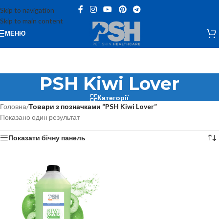
Skip to navigation
Skip to main content
МЕНЮ
PSH Kiwi Lover
Категорії
Головна
/
Товари з позначками “PSH Kiwi Lover”
Показано один результат
Показати бічну панель