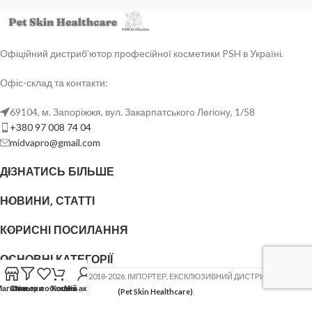
Офіційний дистриб’ютор професійної косметики PSH в Україні.
Офіс-склад та контакти:
69104, м. Запоріжжя, вул. Закарпатського Легіону, 1/58
+380 97 008 74 04
midvapro@gmail.com
ДІЗНАТИСЬ БІЛЬШЕ
НОВИНИ, СТАТТІ
КОРИСНІ ПОСИЛАННЯ
ОСНОВНІ КАТЕГОРІЇ
ФОП ШОВГЕНЮК Ю.В.
2018-2026. ІМПОРТЕР, ЕКСКЛЮЗИВНИЙ ДИСТРИБ'ЮТОР
PSH
Магазин
Список побажань
Фільтри
Кошик
Мій акаунт
(Pet Skin Healthcare)
.