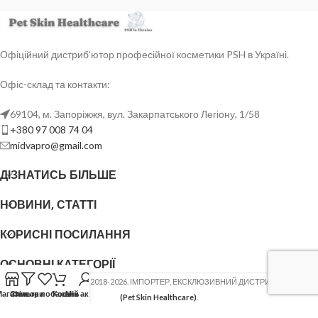
Офіційний дистриб’ютор професійної косметики PSH в Україні.
Офіс-склад та контакти:
69104, м. Запоріжжя, вул. Закарпатського Легіону, 1/58
+380 97 008 74 04
midvapro@gmail.com
ДІЗНАТИСЬ БІЛЬШЕ
НОВИНИ, СТАТТІ
КОРИСНІ ПОСИЛАННЯ
ОСНОВНІ КАТЕГОРІЇ
ФОП ШОВГЕНЮК Ю.В.
2018-2026. ІМПОРТЕР, ЕКСКЛЮЗИВНИЙ ДИСТРИБ'ЮТОР
PSH
Магазин
Список побажань
Фільтри
Кошик
Мій акаунт
(Pet Skin Healthcare)
.