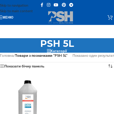
Skip to navigation
Skip to main content
МЕНЮ
PSH 5L
Категорії
Головна
/
Товари з позначками “PSH 5L”
Показано один результат
Показати бічну панель