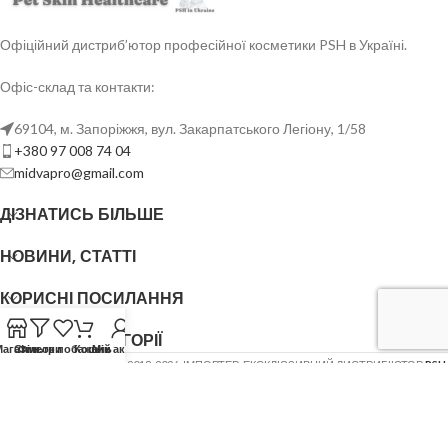
Офіційний дистриб’ютор професійної косметики PSH в Україні.
Офіс-склад та контакти:
69104, м. Запоріжжя, вул. Закарпатського Легіону, 1/58
+380 97 008 74 04
midvapro@gmail.com
ДІЗНАТИСЬ БІЛЬШЕ
НОВИНИ, СТАТТІ
КОРИСНІ ПОСИЛАННЯ
ОСНОВНІ КАТЕГОРІЇ
Магазин
Список побажань
Фільтри
Кошик
Мій акаунт
ФОП ШОВГЕНЮК Ю.В.
2018-2026. ІМПОРТЕР, ЕКСКЛЮЗИВНИЙ ДИСТРИБ'ЮТОР
PSH
(Pet Skin Healthcare)
.