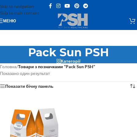
Skip to navigation
Skip to main content
МЕНЮ
Pack Sun PSH
Категорії
Головна
/
Товари з позначками “Pack Sun PSH”
Показано один результат
Показати бічну панель