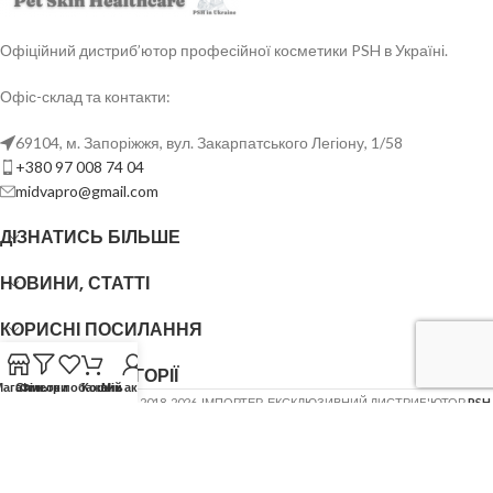
Офіційний дистриб’ютор професійної косметики PSH в Україні.
Офіс-склад та контакти:
69104, м. Запоріжжя, вул. Закарпатського Легіону, 1/58
+380 97 008 74 04
midvapro@gmail.com
ДІЗНАТИСЬ БІЛЬШЕ
НОВИНИ, СТАТТІ
КОРИСНІ ПОСИЛАННЯ
ОСНОВНІ КАТЕГОРІЇ
Магазин
Список побажань
Фільтри
Кошик
Мій акаунт
ФОП ШОВГЕНЮК Ю.В.
2018-2026. ІМПОРТЕР, ЕКСКЛЮЗИВНИЙ ДИСТРИБ'ЮТОР
PSH
(Pet Skin Healthcare)
.