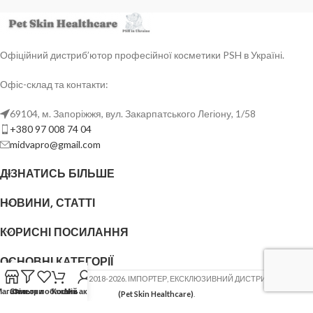
Офіційний дистриб’ютор професійної косметики PSH в Україні.
Офіс-склад та контакти:
69104, м. Запоріжжя, вул. Закарпатського Легіону, 1/58
+380 97 008 74 04
midvapro@gmail.com
ДІЗНАТИСЬ БІЛЬШЕ
НОВИНИ, СТАТТІ
КОРИСНІ ПОСИЛАННЯ
ОСНОВНІ КАТЕГОРІЇ
ФОП ШОВГЕНЮК Ю.В.
2018-2026. ІМПОРТЕР, ЕКСКЛЮЗИВНИЙ ДИСТРИБ'ЮТОР
PSH
Магазин
Список побажань
Фільтри
Кошик
Мій акаунт
(Pet Skin Healthcare)
.