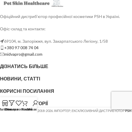
Офіційний дистриб’ютор професійної косметики PSH в Україні.
Офіс-склад та контакти:
69104, м. Запоріжжя, вул. Закарпатського Легіону, 1/58
+380 97 008 74 04
midvapro@gmail.com
ДІЗНАТИСЬ БІЛЬШЕ
НОВИНИ, СТАТТІ
КОРИСНІ ПОСИЛАННЯ
ОСНОВНІ КАТЕГОРІЇ
Магазин
Список побажань
Фільтри
Кошик
Мій акаунт
ФОП ШОВГЕНЮК Ю.В.
2018-2026. ІМПОРТЕР, ЕКСКЛЮЗИВНИЙ ДИСТРИБ'ЮТОР
PSH
(Pet Skin Healthcare)
.