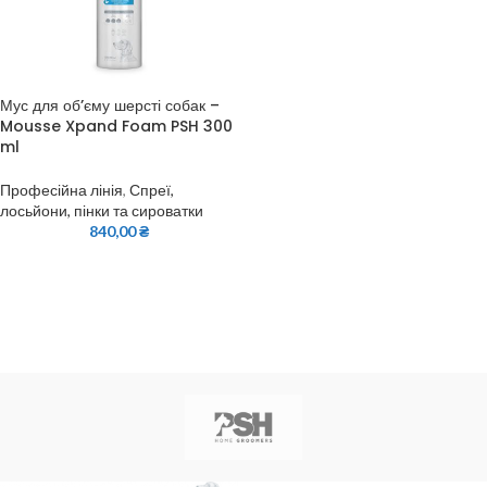
Мус для об’єму шерсті собак –
Mousse Xpand Foam PSH 300
ml
Професійна лінія
,
Спреї,
лосьйони, пінки та сироватки
840,00
₴