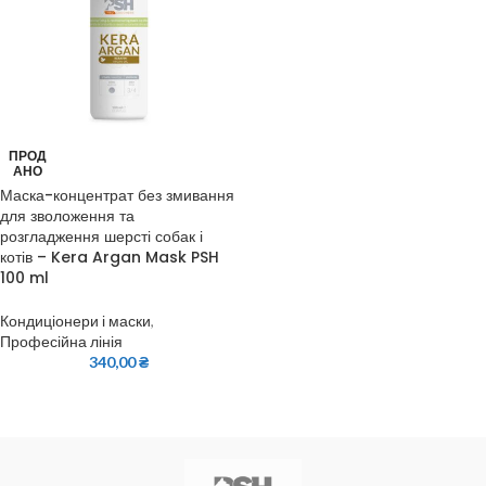
ПРОД
АНО
Маска-концентрат без змивання
для зволоження та
розгладження шерсті собак і
котів – Kera Argan Mask PSH
100 ml
Кондиціонери і маски
,
Професійна лінія
340,00
₴