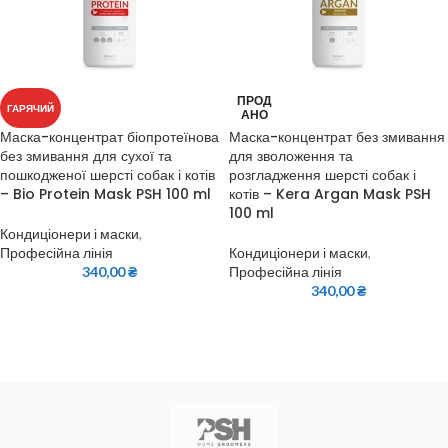
ПРОД
ГАРЯЧИЙ
АНО
Маска-концентрат біопротеїнова
Маска-концентрат без змивання
без змивання для сухої та
для зволоження та
пошкодженої шерсті собак і котів
розгладження шерсті собак і
– Bio Protein Mask PSH 100 ml
котів – Kera Argan Mask PSH
100 ml
Кондиціонери і маски
,
Професійна лінія
Кондиціонери і маски
,
340,00
₴
Професійна лінія
340,00
₴